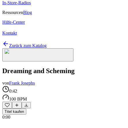
In-Store-Radios
Ressourcen
Blog
Hilfe-Center
Kontakt
Zurück zum Katalog
Dreaming and Scheming
von
Frank Josephs
0:42
100 BPM
Titel kaufen
0:00