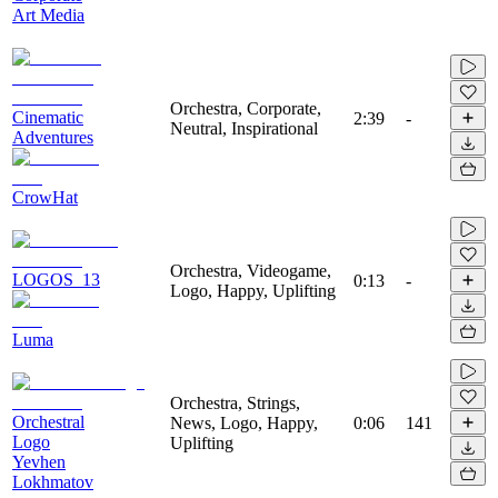
Art Media
Orchestra, Corporate,
Cinematic
2:39
-
Neutral, Inspirational
Adventures
CrowHat
Orchestra, Videogame,
LOGOS_13
0:13
-
Logo, Happy, Uplifting
Luma
Orchestra, Strings,
Orchestral
News, Logo, Happy,
0:06
141
Logo
Uplifting
Yevhen
Lokhmatov