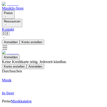
Musik
In-Store
Preise
Ressourcen
Kontakt
🇩🇪
Anmelden
Konto erstellen
Anmelden
Keine Kreditkarte nötig. Jederzeit kündbar.
Konto erstellen
Anmelden
Durchsuchen
Musik
In-Store
Preise
Musikkatalog