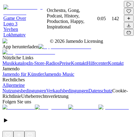
Orchestra, Gong,
Podcast, History,
Game Over
0:05
142
Production, Happy,
Logo 3
Inspirational
Yevhen
Lokhmatov
©
2026
Jamendo Licensing
App herunterladen
Nützliche Links
Musikkatalog
In-Store-Radios
Preise
Kontakt
Hilfecenter
Kontakt
Jamendo
Jamendo für Künstler
Jamendo Music
Rechtliches
Allgemeine
Nutzungsbedingungen
Verkaufsbedingungen
Datenschutz
Cookie-
Richtlinie
Urheberrechtsverletzung
Folgen Sie uns