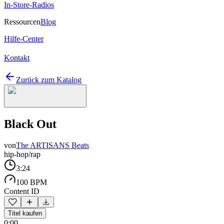
In-Store-Radios
Ressourcen
Blog
Hilfe-Center
Kontakt
Zurück zum Katalog
Black Out
von
The ARTISANS Beats
hip-hop/rap
3:24
100 BPM
Content ID
Titel kaufen
0:00