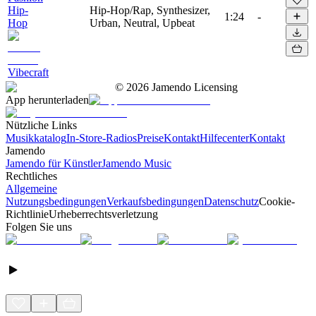
Hip-
Hip-Hop/Rap, Synthesizer,
1:24
-
Hop
Urban, Neutral, Upbeat
Vibecraft
©
2026
Jamendo Licensing
App herunterladen
Nützliche Links
Musikkatalog
In-Store-Radios
Preise
Kontakt
Hilfecenter
Kontakt
Jamendo
Jamendo für Künstler
Jamendo Music
Rechtliches
Allgemeine
Nutzungsbedingungen
Verkaufsbedingungen
Datenschutz
Cookie-
Richtlinie
Urheberrechtsverletzung
Folgen Sie uns