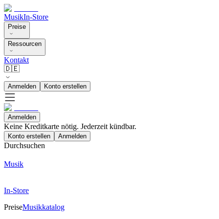
Musik
In-Store
Preise
Ressourcen
Kontakt
🇩🇪
Anmelden
Konto erstellen
Anmelden
Keine Kreditkarte nötig. Jederzeit kündbar.
Konto erstellen
Anmelden
Durchsuchen
Musik
In-Store
Preise
Musikkatalog