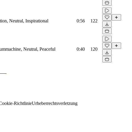
on, Neutral, Inspirational
0:56
122
rummachine, Neutral, Peaceful
0:40
120
Cookie-Richtlinie
Urheberrechtsverletzung