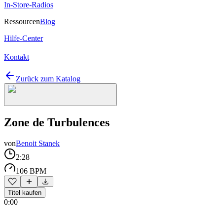
In-Store-Radios
Ressourcen
Blog
Hilfe-Center
Kontakt
Zurück zum Katalog
Zone de Turbulences
von
Benoit Stanek
2:28
106 BPM
Titel kaufen
0:00