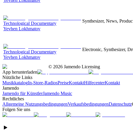
Yevhen Lokhmatov
Synthesizer, News, Producti
Technological Documentary
Yevhen Lokhmatov
Electronic, Synthesizer, D
Technological Documentary
Yevhen Lokhmatov
©
2026
Jamendo Licensing
App herunterladen
Nützliche Links
Musikkatalog
In-Store-Radios
Preise
Kontakt
Hilfecenter
Kontakt
Jamendo
Jamendo für Künstler
Jamendo Music
Rechtliches
Allgemeine Nutzungsbedingungen
Verkaufsbedingungen
Datenschutz
Folgen Sie uns