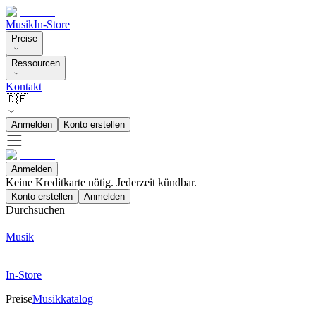
Musik
In-Store
Preise
Ressourcen
Kontakt
🇩🇪
Anmelden
Konto erstellen
Anmelden
Keine Kreditkarte nötig. Jederzeit kündbar.
Konto erstellen
Anmelden
Durchsuchen
Musik
In-Store
Preise
Musikkatalog