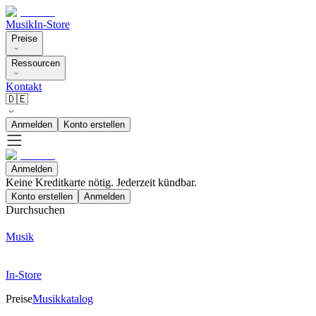
Musik
In-Store
Preise
Ressourcen
Kontakt
🇩🇪
Anmelden
Konto erstellen
Anmelden
Keine Kreditkarte nötig. Jederzeit kündbar.
Konto erstellen
Anmelden
Durchsuchen
Musik
In-Store
Preise
Musikkatalog