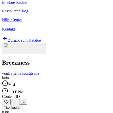
In-Store-Radios
Ressourcen
Blog
Hilfe-Center
Kontakt
Zurück zum Katalog
Breeziness
von
Evgenia Kostitsyna
latin
2:14
119 BPM
Content ID
Titel kaufen
0:00