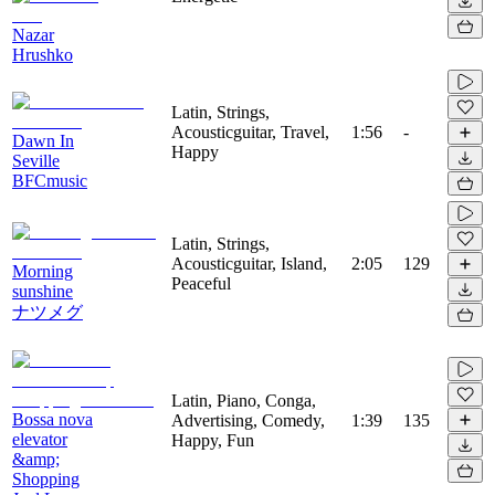
Nazar
Hrushko
Latin, Strings,
Acousticguitar, Travel,
1:56
-
Dawn In
Happy
Seville
BFCmusic
Latin, Strings,
Acousticguitar, Island,
2:05
129
Morning
Peaceful
sunshine
ナツメグ
Latin, Piano, Conga,
Bossa nova
Advertising, Comedy,
1:39
135
elevator
Happy, Fun
&amp;
Shopping