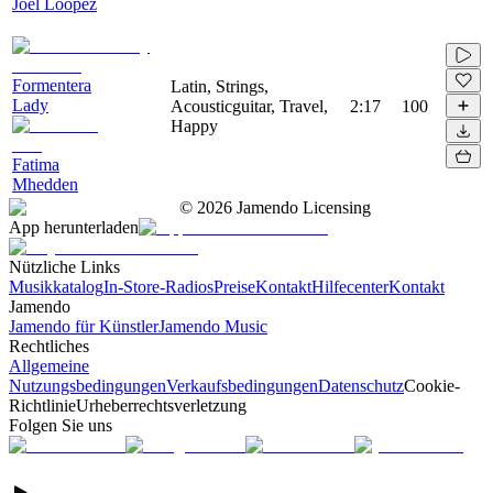
Joel Loopez
Formentera
Latin, Strings,
Lady
Acousticguitar, Travel,
2:17
100
Happy
Fatima
Mhedden
©
2026
Jamendo Licensing
App herunterladen
Nützliche Links
Musikkatalog
In-Store-Radios
Preise
Kontakt
Hilfecenter
Kontakt
Jamendo
Jamendo für Künstler
Jamendo Music
Rechtliches
Allgemeine
Nutzungsbedingungen
Verkaufsbedingungen
Datenschutz
Cookie-
Richtlinie
Urheberrechtsverletzung
Folgen Sie uns