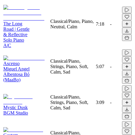
Classical/Piano, Piano,
The Long
7:18
-
Neutral, Calm
Road | Gentle
& Reflective
Solo Piano
A|C
Classical/Piano,
Ascenso
Strings, Piano, Soft,
5:07
-
Miguel Angel
Calm, Sad
Albentosa Bó
(MaaBo)
Classical/Piano,
Strings, Piano, Soft,
3:09
-
Mystic Dusk
Calm, Sad
BGM Studio
Classical/Piano,