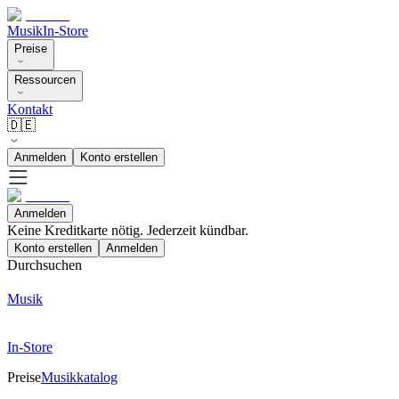
Musik
In-Store
Preise
Ressourcen
Kontakt
🇩🇪
Anmelden
Konto erstellen
Anmelden
Keine Kreditkarte nötig. Jederzeit kündbar.
Konto erstellen
Anmelden
Durchsuchen
Musik
In-Store
Preise
Musikkatalog