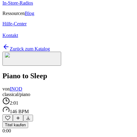
In-Store-Radios
Ressourcen
Blog
Hilfe-Center
Kontakt
Zurück zum Katalog
Piano to Sleep
von
INOD
classical/piano
2:01
146 BPM
Titel kaufen
0:00