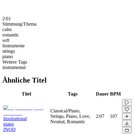
2:01
Stimmung/Thema
calm
romantic
soft
Instrumente
strings
piano
Weitere Tags
instrumental
Ähnliche Titel
Titel
Tags
Dauer
BPM
Classical/Piano,
Strings, Piano, Love,
2:07
107
Inspirational
Neutral, Romantic
piano
INOD