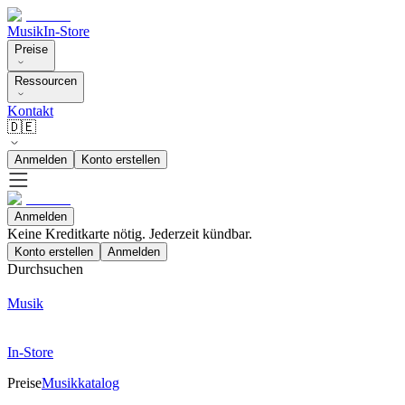
Musik
In-Store
Preise
Ressourcen
Kontakt
🇩🇪
Anmelden
Konto erstellen
Anmelden
Keine Kreditkarte nötig. Jederzeit kündbar.
Konto erstellen
Anmelden
Durchsuchen
Musik
In-Store
Preise
Musikkatalog