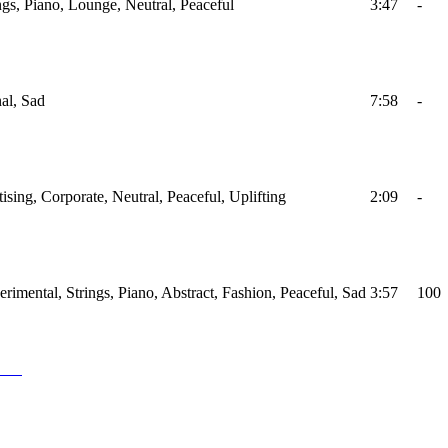
gs, Piano, Lounge, Neutral, Peaceful
3:47
-
nal, Sad
7:58
-
tising, Corporate, Neutral, Peaceful, Uplifting
2:09
-
imental, Strings, Piano, Abstract, Fashion, Peaceful, Sad
3:57
100