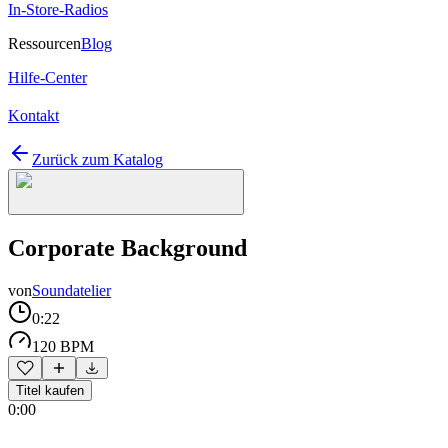
In-Store-Radios
Ressourcen
Blog
Hilfe-Center
Kontakt
Zurück zum Katalog
Corporate Background
von
Soundatelier
0:22
120 BPM
Titel kaufen
0:00