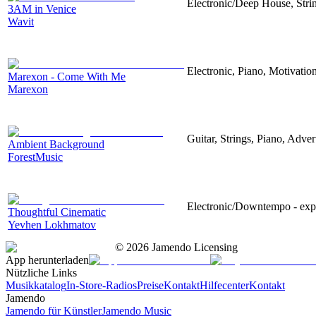
Electronic/Deep House, Strin
3AM in Venice
Wavit
Electronic, Piano, Motivatio
Marexon - Come With Me
Marexon
Guitar, Strings, Piano, Adver
Ambient Background
ForestMusic
Electronic/Downtempo - exper
Thoughtful Cinematic
Yevhen Lokhmatov
©
2026
Jamendo Licensing
App herunterladen
Nützliche Links
Musikkatalog
In-Store-Radios
Preise
Kontakt
Hilfecenter
Kontakt
Jamendo
Jamendo für Künstler
Jamendo Music