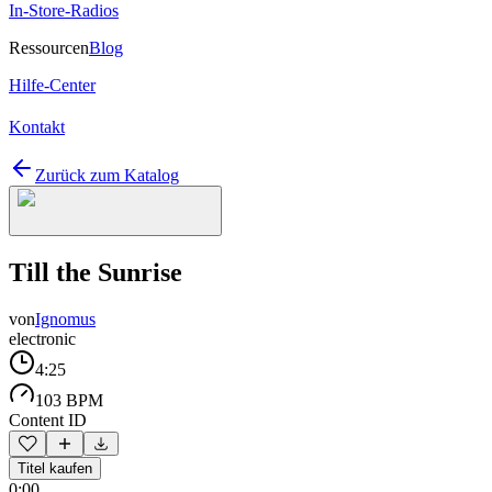
In-Store-Radios
Ressourcen
Blog
Hilfe-Center
Kontakt
Zurück zum Katalog
Till the Sunrise
von
Ignomus
electronic
4:25
103 BPM
Content ID
Titel kaufen
0:00