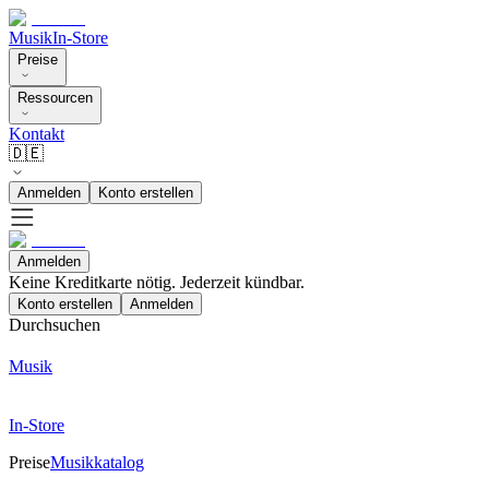
Musik
In-Store
Preise
Ressourcen
Kontakt
🇩🇪
Anmelden
Konto erstellen
Anmelden
Keine Kreditkarte nötig. Jederzeit kündbar.
Konto erstellen
Anmelden
Durchsuchen
Musik
In-Store
Preise
Musikkatalog