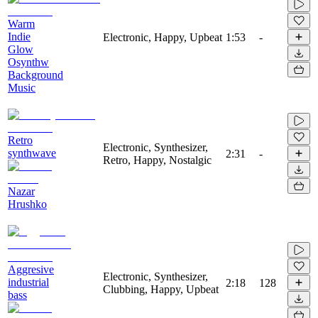
Warm
Indie
Electronic, Happy, Upbeat
1:53
-
Glow
Osynthw
Background
Music
Retro
Electronic, Synthesizer,
synthwave
2:31
-
Retro, Happy, Nostalgic
Nazar
Hrushko
Aggresive
Electronic, Synthesizer,
industrial
2:18
128
Clubbing, Happy, Upbeat
bass