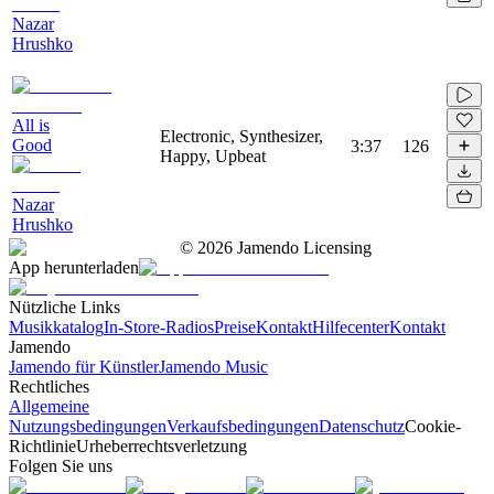
Nazar
Hrushko
All is
Electronic, Synthesizer,
Good
3:37
126
Happy, Upbeat
Nazar
Hrushko
©
2026
Jamendo Licensing
App herunterladen
Nützliche Links
Musikkatalog
In-Store-Radios
Preise
Kontakt
Hilfecenter
Kontakt
Jamendo
Jamendo für Künstler
Jamendo Music
Rechtliches
Allgemeine
Nutzungsbedingungen
Verkaufsbedingungen
Datenschutz
Cookie-
Richtlinie
Urheberrechtsverletzung
Folgen Sie uns