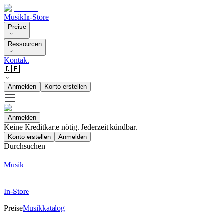
Musik
In-Store
Preise
Ressourcen
Kontakt
🇩🇪
Anmelden
Konto erstellen
Anmelden
Keine Kreditkarte nötig. Jederzeit kündbar.
Konto erstellen
Anmelden
Durchsuchen
Musik
In-Store
Preise
Musikkatalog