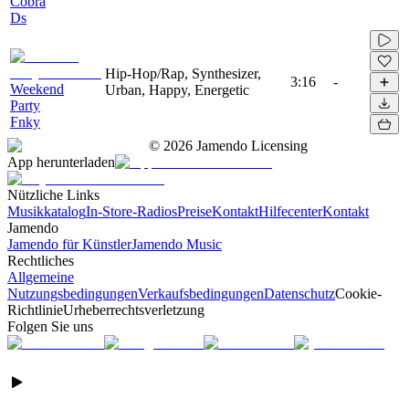
Cobra
Ds
Hip-Hop/Rap, Synthesizer,
3:16
-
Weekend
Urban, Happy, Energetic
Party
Fnky
©
2026
Jamendo Licensing
App herunterladen
Nützliche Links
Musikkatalog
In-Store-Radios
Preise
Kontakt
Hilfecenter
Kontakt
Jamendo
Jamendo für Künstler
Jamendo Music
Rechtliches
Allgemeine
Nutzungsbedingungen
Verkaufsbedingungen
Datenschutz
Cookie-
Richtlinie
Urheberrechtsverletzung
Folgen Sie uns