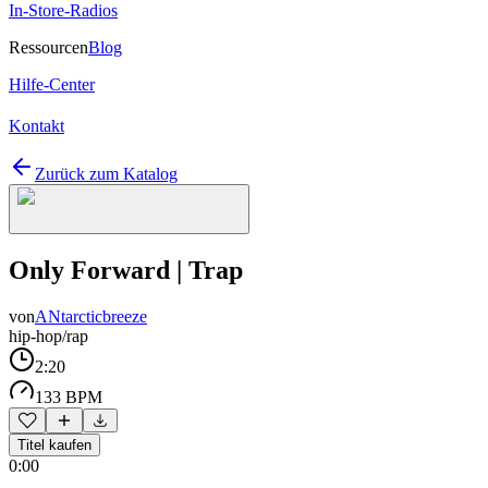
In-Store-Radios
Ressourcen
Blog
Hilfe-Center
Kontakt
Zurück zum Katalog
Only Forward | Trap
von
ANtarcticbreeze
hip-hop/rap
2:20
133 BPM
Titel kaufen
0:00