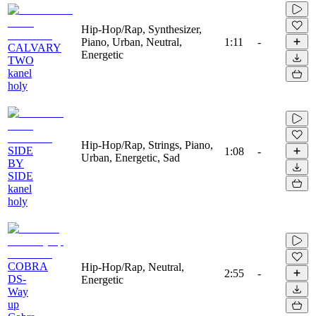
Hip-Hop/Rap, Synthesizer,
Piano, Urban, Neutral,
1:11
-
CALVARY
Energetic
TWO
kanel
holy
Hip-Hop/Rap, Strings, Piano,
SIDE
1:08
-
Urban, Energetic, Sad
BY
SIDE
kanel
holy
COBRA
Hip-Hop/Rap, Neutral,
2:55
-
DS-
Energetic
Way
up