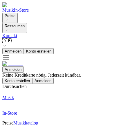
Musik
In-Store
Preise
Ressourcen
Kontakt
🇩🇪
Anmelden
Konto erstellen
Anmelden
Keine Kreditkarte nötig. Jederzeit kündbar.
Konto erstellen
Anmelden
Durchsuchen
Musik
In-Store
Preise
Musikkatalog