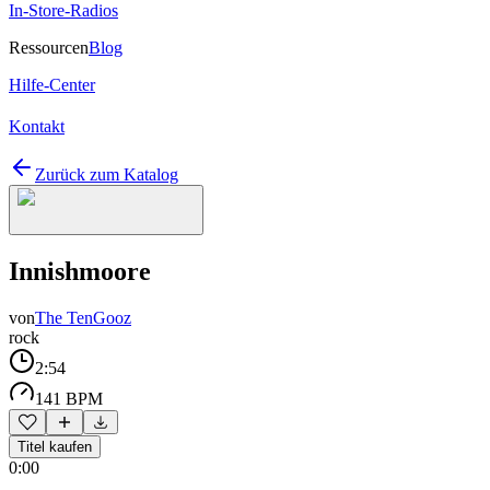
In-Store-Radios
Ressourcen
Blog
Hilfe-Center
Kontakt
Zurück zum Katalog
Innishmoore
von
The TenGooz
rock
2:54
141 BPM
Titel kaufen
0:00