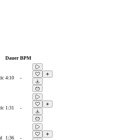
Dauer
BPM
ic
4:10
-
ic
1:31
-
ul
1:36
-