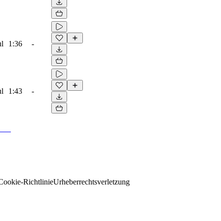
ul
1:36
-
ul
1:43
-
Cookie-Richtlinie
Urheberrechtsverletzung