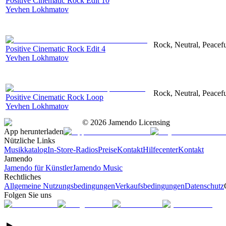
Positive Cinematic Rock Edit 10
Yevhen Lokhmatov
Rock, Neutral, Peacef
Positive Cinematic Rock Edit 4
Yevhen Lokhmatov
Rock, Neutral, Peacef
Positive Cinematic Rock Loop
Yevhen Lokhmatov
©
2026
Jamendo Licensing
App herunterladen
Nützliche Links
Musikkatalog
In-Store-Radios
Preise
Kontakt
Hilfecenter
Kontakt
Jamendo
Jamendo für Künstler
Jamendo Music
Rechtliches
Allgemeine Nutzungsbedingungen
Verkaufsbedingungen
Datenschutz
Folgen Sie uns