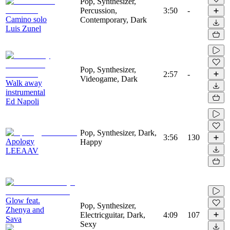
Pop, Synthesizer,
Percussion,
3:50
-
Camino solo
Contemporary, Dark
Luis Zunel
Pop, Synthesizer,
2:57
-
Videogame, Dark
Walk away
instrumental
Ed Napoli
Pop, Synthesizer, Dark,
3:56
130
Apology
Happy
LEEAAV
Glow feat.
Pop, Synthesizer,
Zhenya and
Electricguitar, Dark,
4:09
107
Sava
Sexy