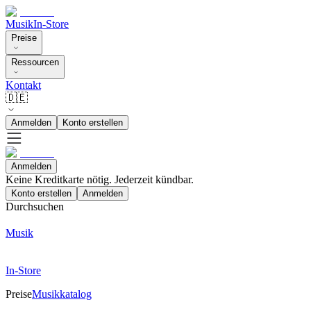
Musik
In-Store
Preise
Ressourcen
Kontakt
🇩🇪
Anmelden
Konto erstellen
Anmelden
Keine Kreditkarte nötig. Jederzeit kündbar.
Konto erstellen
Anmelden
Durchsuchen
Musik
In-Store
Preise
Musikkatalog