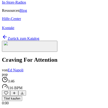
In-Store-Radios
Ressourcen
Blog
Hilfe-Center
Kontakt
Zurück zum Katalog
Craving For Attention
von
Ed Napoli
pop
3:46
116 BPM
Titel kaufen
0:00