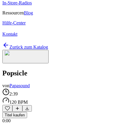
In-Store-Radios
Ressourcen
Blog
Hilfe-Center
Kontakt
Zurück zum Katalog
Popsicle
von
Papasound
2:39
120 BPM
Titel kaufen
0:00