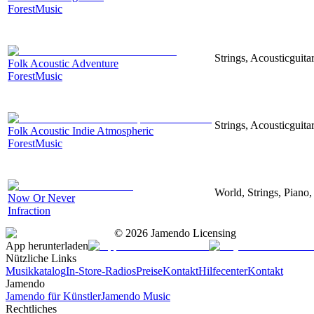
ForestMusic
Strings, Acousticguita
Folk Acoustic Adventure
ForestMusic
Strings, Acousticguita
Folk Acoustic Indie Atmospheric
ForestMusic
World, Strings, Piano,
Now Or Never
Infraction
©
2026
Jamendo Licensing
App herunterladen
Nützliche Links
Musikkatalog
In-Store-Radios
Preise
Kontakt
Hilfecenter
Kontakt
Jamendo
Jamendo für Künstler
Jamendo Music
Rechtliches