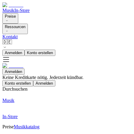
Musik
In-Store
Preise
Ressourcen
Kontakt
🇩🇪
Anmelden
Konto erstellen
Anmelden
Keine Kreditkarte nötig. Jederzeit kündbar.
Konto erstellen
Anmelden
Durchsuchen
Musik
In-Store
Preise
Musikkatalog