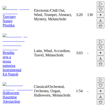
Electronic/Chill Out,
Wind, Trumpet, Abstract,
3:20
130
Traviany
Mystery, Melancholic
Nastoj
Plushka
Latin, Wind, Accordion,
Bendita
3:03
-
Travel, Melancholic
seja a
nossa
natureza
Instrumental
Ed Napoli
Classical/Orchestral,
Orchestra, Organ,
1:54
-
Halloween
Halloween, Melancholic
Haunting
Alexiaction