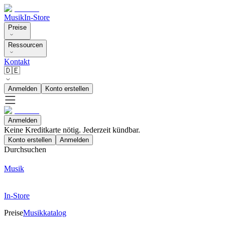
Musik
In-Store
Preise
Ressourcen
Kontakt
🇩🇪
Anmelden
Konto erstellen
Anmelden
Keine Kreditkarte nötig. Jederzeit kündbar.
Konto erstellen
Anmelden
Durchsuchen
Musik
In-Store
Preise
Musikkatalog