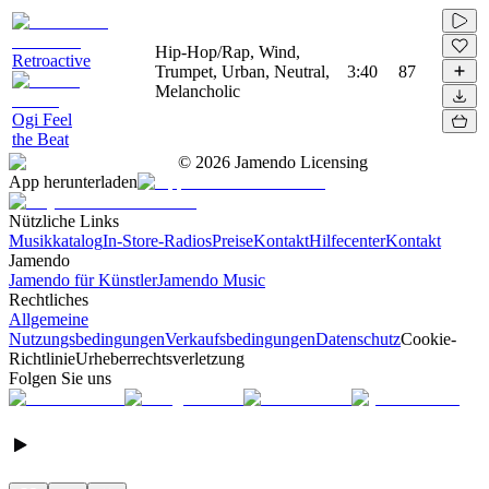
Hip-Hop/Rap, Wind,
Retroactive
Trumpet, Urban, Neutral,
3:40
87
Melancholic
Ogi Feel
the Beat
©
2026
Jamendo Licensing
App herunterladen
Nützliche Links
Musikkatalog
In-Store-Radios
Preise
Kontakt
Hilfecenter
Kontakt
Jamendo
Jamendo für Künstler
Jamendo Music
Rechtliches
Allgemeine
Nutzungsbedingungen
Verkaufsbedingungen
Datenschutz
Cookie-
Richtlinie
Urheberrechtsverletzung
Folgen Sie uns