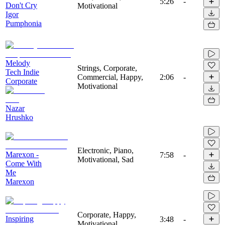
5:26
-
Don't Cry
Motivational
Igor
Pumphonia
Melody
Strings, Corporate,
Tech Indie
Commercial, Happy,
2:06
-
Corporate
Motivational
Nazar
Hrushko
Electronic, Piano,
Marexon -
7:58
-
Motivational, Sad
Come With
Me
Marexon
Corporate, Happy,
Inspiring
3:48
-
Motivational