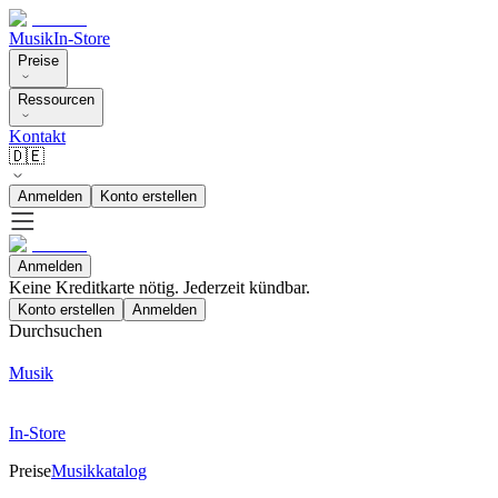
Musik
In-Store
Preise
Ressourcen
Kontakt
🇩🇪
Anmelden
Konto erstellen
Anmelden
Keine Kreditkarte nötig. Jederzeit kündbar.
Konto erstellen
Anmelden
Durchsuchen
Musik
In-Store
Preise
Musikkatalog