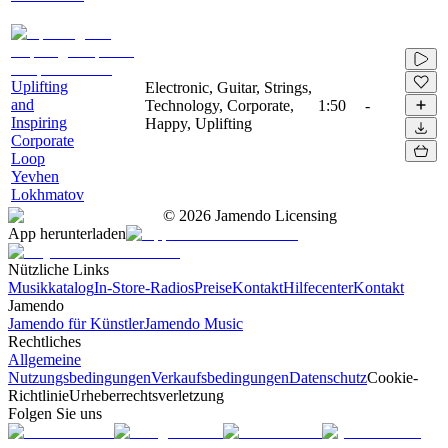
Uplifting
Electronic, Guitar, Strings,
and
Technology, Corporate,
1:50
-
Inspiring
Happy, Uplifting
Corporate
Loop
Yevhen
Lokhmatov
©
2026
Jamendo Licensing
App herunterladen
Nützliche Links
Musikkatalog
In-Store-Radios
Preise
Kontakt
Hilfecenter
Kontakt
Jamendo
Jamendo für Künstler
Jamendo Music
Rechtliches
Allgemeine
Nutzungsbedingungen
Verkaufsbedingungen
Datenschutz
Cookie-
Richtlinie
Urheberrechtsverletzung
Folgen Sie uns