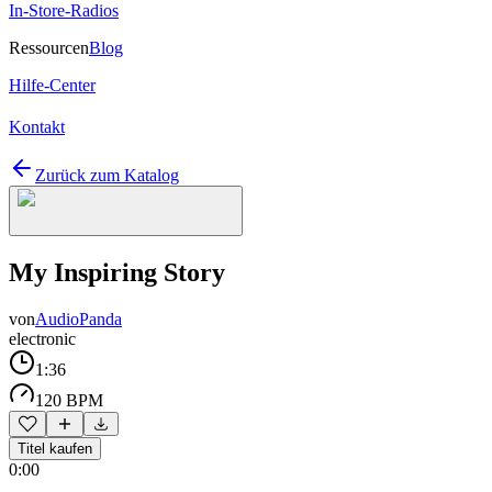
In-Store-Radios
Ressourcen
Blog
Hilfe-Center
Kontakt
Zurück zum Katalog
My Inspiring Story
von
AudioPanda
electronic
1:36
120 BPM
Titel kaufen
0:00