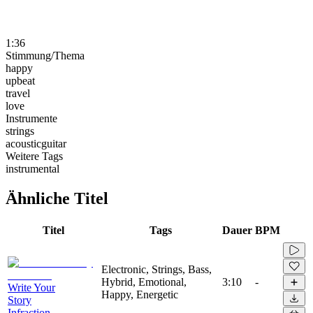
1:36
Stimmung/Thema
happy
upbeat
travel
love
Instrumente
strings
acousticguitar
Weitere Tags
instrumental
Ähnliche Titel
Titel
Tags
Dauer
BPM
Electronic, Strings, Bass,
Hybrid, Emotional,
3:10
-
Write Your
Happy, Energetic
Story
Infraction