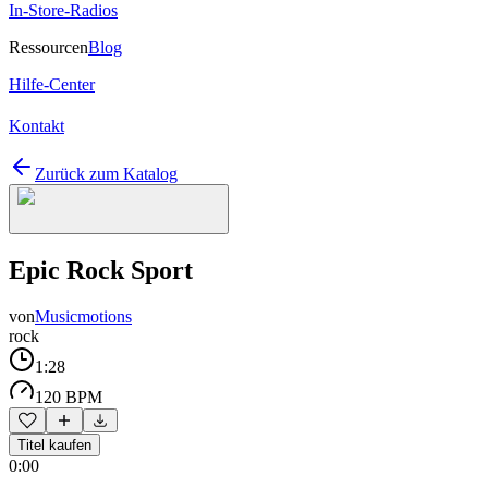
In-Store-Radios
Ressourcen
Blog
Hilfe-Center
Kontakt
Zurück zum Katalog
Epic Rock Sport
von
Musicmotions
rock
1:28
120 BPM
Titel kaufen
0:00