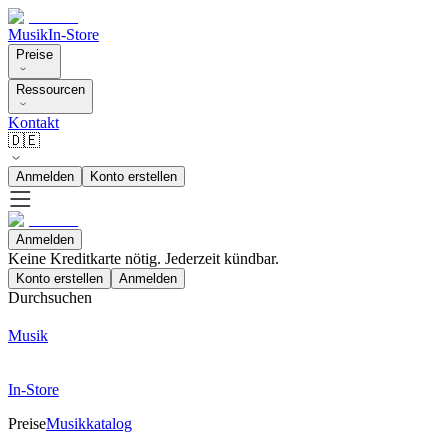
Musik
In-Store
Preise
Ressourcen
Kontakt
🇩🇪
Anmelden
Konto erstellen
Anmelden
Keine Kreditkarte nötig. Jederzeit kündbar.
Konto erstellen
Anmelden
Durchsuchen
Musik
In-Store
Preise
Musikkatalog