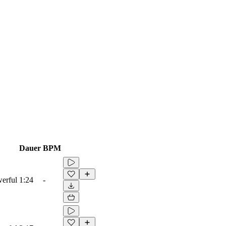
Dauer
BPM
werful
1:24
-