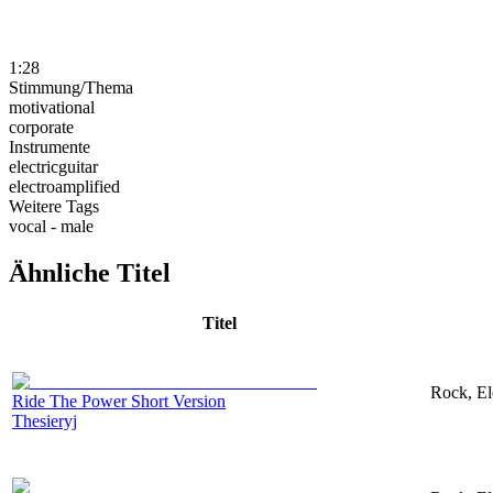
1:28
Stimmung/Thema
motivational
corporate
Instrumente
electricguitar
electroamplified
Weitere Tags
vocal - male
Ähnliche Titel
Titel
Rock, El
Ride The Power Short Version
Thesieryj