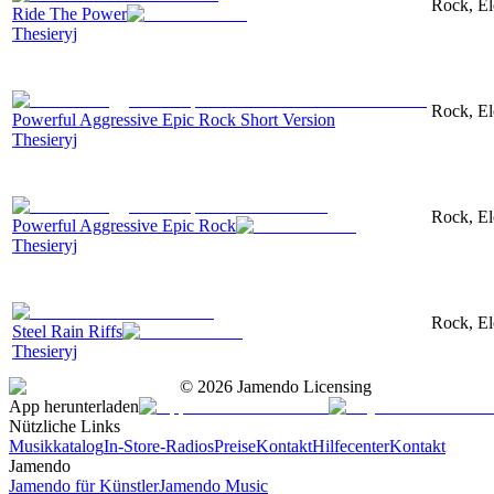
Rock, El
Ride The Power
Thesieryj
Rock, Ele
Powerful Aggressive Epic Rock Short Version
Thesieryj
Rock, Ele
Powerful Aggressive Epic Rock
Thesieryj
Rock, Ele
Steel Rain Riffs
Thesieryj
©
2026
Jamendo Licensing
App herunterladen
Nützliche Links
Musikkatalog
In-Store-Radios
Preise
Kontakt
Hilfecenter
Kontakt
Jamendo
Jamendo für Künstler
Jamendo Music