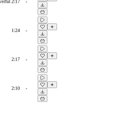
werful
2:17
-
1:24
-
2:17
-
2:10
-