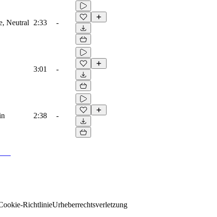
e, Neutral
2:33
-
3:01
-
in
2:38
-
Cookie-Richtlinie
Urheberrechtsverletzung