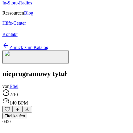
In-Store-Radios
Ressourcen
Blog
Hilfe-Center
Kontakt
Zurück zum Katalog
nieprogramowy tytuł
von
Efiel
2:10
140 BPM
Titel kaufen
0:00