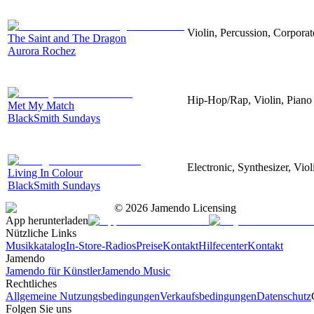
Violin, Percussion, Corporat
The Saint and The Dragon
Aurora Rochez
Hip-Hop/Rap, Violin, Piano
Met My Match
BlackSmith Sundays
Electronic, Synthesizer, Viol
Living In Colour
BlackSmith Sundays
©
2026
Jamendo Licensing
App herunterladen
Nützliche Links
Musikkatalog
In-Store-Radios
Preise
Kontakt
Hilfecenter
Kontakt
Jamendo
Jamendo für Künstler
Jamendo Music
Rechtliches
Allgemeine Nutzungsbedingungen
Verkaufsbedingungen
Datenschutz
Folgen Sie uns