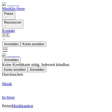
Musik
In-Store
Preise
Ressourcen
Kontakt
🇩🇪
Anmelden
Konto erstellen
Anmelden
Keine Kreditkarte nötig. Jederzeit kündbar.
Konto erstellen
Anmelden
Durchsuchen
Musik
In-Store
Preise
Musikkatalog