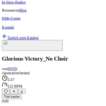
In-Store-Radios
Ressourcen
Blog
Hilfe-Center
Kontakt
Zurück zum Katalog
Glorious Victory_No Choir
von
INOD
classical/orchestral
2:27
122 BPM
Titel kaufen
0:00