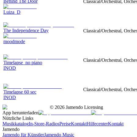
Behind The Door
Classical/Orchestral, Orches
Luiza_D
The Independence Day
Classical/Orchestral, Orches
moodmode
Classical/Orchestral, Orches
Timelapse_no piano
INOD
Classical/Orchestral, Orches
Timelapse 60 sec
INOD
©
2026
Jamendo Licensing
App herunterladen
Nützliche Links
Musikkatalog
In-Store-Radios
Preise
Kontakt
Hilfecenter
Kontakt
Jamendo
Jamendo für Künstler
Jamendo Music