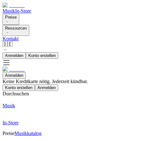
Musik
In-Store
Preise
Ressourcen
Kontakt
🇩🇪
Anmelden
Konto erstellen
Anmelden
Keine Kreditkarte nötig. Jederzeit kündbar.
Konto erstellen
Anmelden
Durchsuchen
Musik
In-Store
Preise
Musikkatalog