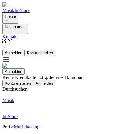
Musik
In-Store
Preise
Ressourcen
Kontakt
🇩🇪
Anmelden
Konto erstellen
Anmelden
Keine Kreditkarte nötig. Jederzeit kündbar.
Konto erstellen
Anmelden
Durchsuchen
Musik
In-Store
Preise
Musikkatalog