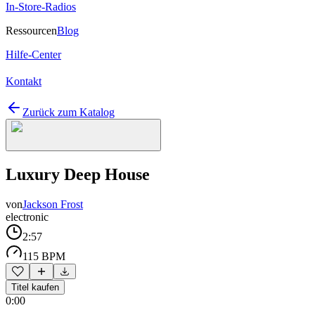
In-Store-Radios
Ressourcen
Blog
Hilfe-Center
Kontakt
Zurück zum Katalog
Luxury Deep House
von
Jackson Frost
electronic
2:57
115 BPM
Titel kaufen
0:00