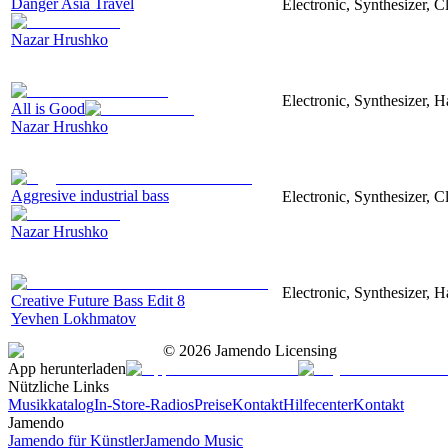
Danger Asia Travel
Electronic, Synthesizer, C
Nazar Hrushko
Electronic, Synthesizer, 
All is Good
Nazar Hrushko
Aggresive industrial bass
Electronic, Synthesizer, 
Nazar Hrushko
Electronic, Synthesizer, 
Creative Future Bass Edit 8
Yevhen Lokhmatov
©
2026
Jamendo Licensing
App herunterladen
Nützliche Links
Musikkatalog
In-Store-Radios
Preise
Kontakt
Hilfecenter
Kontakt
Jamendo
Jamendo für Künstler
Jamendo Music