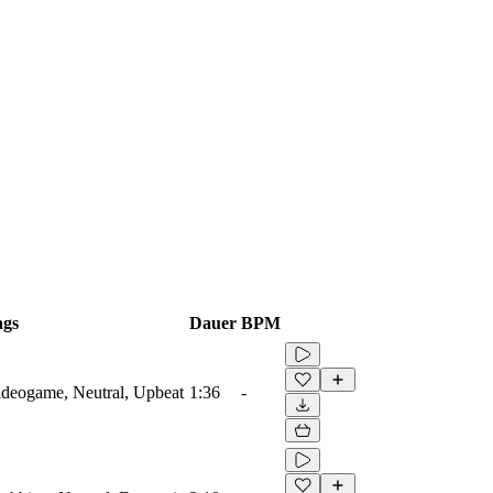
ags
Dauer
BPM
Videogame, Neutral, Upbeat
1:36
-