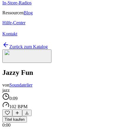
In-Store-Radios
Ressourcen
Blog
Hilfe-Center
Kontakt
Zurück zum Katalog
Jazzy Fun
von
Soundatelier
jazz
0:09
102 BPM
Titel kaufen
0:00