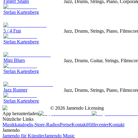
Finger Snaps
Jazz, Drums, Strings, Piano, Corporat
Stefan Kartenberg
5 / 4 Fun
Jazz, Drums, Strings, Piano, Filmsco
Stefan Kartenberg
Mini Blues
Jazz, Drums, Guitar, Strings, Filmsco
Stefan Kartenberg
Jazz Runner
Jazz, Drums, Strings, Piano, Filmsco
Stefan Kartenberg
©
2026
Jamendo Licensing
App herunterladen
Nützliche Links
Musikkatalog
In-Store-Radios
Preise
Kontakt
Hilfecenter
Kontakt
Jamendo
Jamendo für Künstler
Jamendo Music