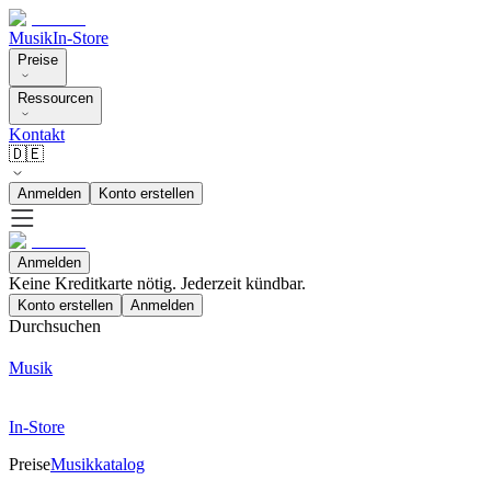
Musik
In-Store
Preise
Ressourcen
Kontakt
🇩🇪
Anmelden
Konto erstellen
Anmelden
Keine Kreditkarte nötig. Jederzeit kündbar.
Konto erstellen
Anmelden
Durchsuchen
Musik
In-Store
Preise
Musikkatalog