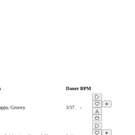
s
Dauer
BPM
Happy, Groovy
3:57
-