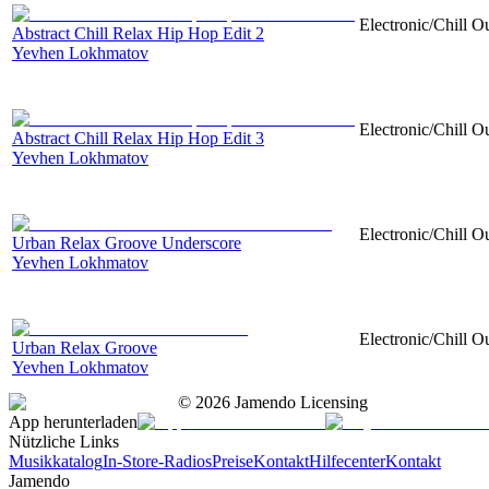
Electronic/Chill O
Abstract Chill Relax Hip Hop Edit 2
Yevhen Lokhmatov
Electronic/Chill O
Abstract Chill Relax Hip Hop Edit 3
Yevhen Lokhmatov
Electronic/Chill Ou
Urban Relax Groove Underscore
Yevhen Lokhmatov
Electronic/Chill Ou
Urban Relax Groove
Yevhen Lokhmatov
©
2026
Jamendo Licensing
App herunterladen
Nützliche Links
Musikkatalog
In-Store-Radios
Preise
Kontakt
Hilfecenter
Kontakt
Jamendo