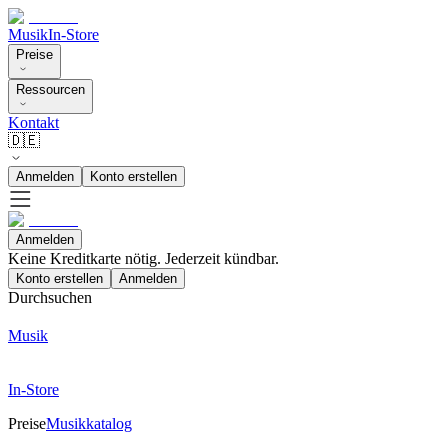
Musik
In-Store
Preise
Ressourcen
Kontakt
🇩🇪
Anmelden
Konto erstellen
Anmelden
Keine Kreditkarte nötig. Jederzeit kündbar.
Konto erstellen
Anmelden
Durchsuchen
Musik
In-Store
Preise
Musikkatalog