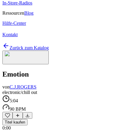
In-Store-Radios
Ressourcen
Blog
Hilfe-Center
Kontakt
Zurück zum Katalog
Emotion
von
C.J.ROGERS
electronic/chill out
5:04
90 BPM
Titel kaufen
0:00