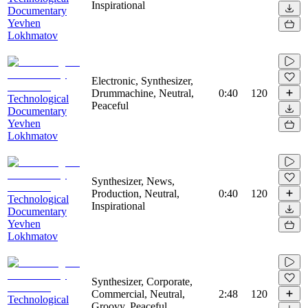
Inspirational
Documentary
Yevhen
Lokhmatov
Electronic, Synthesizer,
Drummachine, Neutral,
0:40
120
Technological
Peaceful
Documentary
Yevhen
Lokhmatov
Synthesizer, News,
Production, Neutral,
0:40
120
Technological
Inspirational
Documentary
Yevhen
Lokhmatov
Synthesizer, Corporate,
Commercial, Neutral,
2:48
120
Technological
Groovy, Peaceful