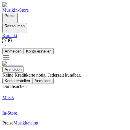
Musik
In-Store
Preise
Ressourcen
Kontakt
🇩🇪
Anmelden
Konto erstellen
Anmelden
Keine Kreditkarte nötig. Jederzeit kündbar.
Konto erstellen
Anmelden
Durchsuchen
Musik
In-Store
Preise
Musikkatalog