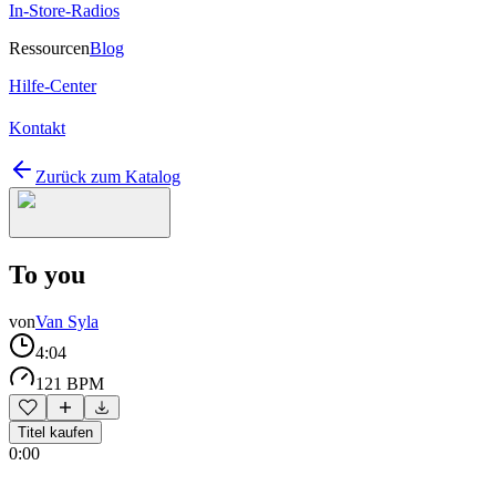
In-Store-Radios
Ressourcen
Blog
Hilfe-Center
Kontakt
Zurück zum Katalog
To you
von
Van Syla
4:04
121 BPM
Titel kaufen
0:00