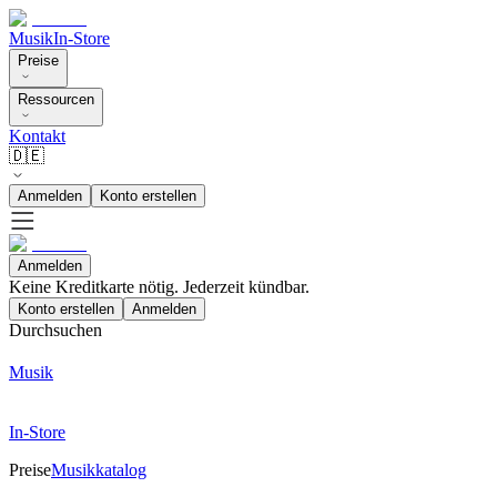
Musik
In-Store
Preise
Ressourcen
Kontakt
🇩🇪
Anmelden
Konto erstellen
Anmelden
Keine Kreditkarte nötig. Jederzeit kündbar.
Konto erstellen
Anmelden
Durchsuchen
Musik
In-Store
Preise
Musikkatalog