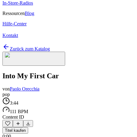
In-Store-Radios
Ressourcen
Blog
Hilfe-Center
Kontakt
Zurück zum Katalog
Into My First Car
von
Paolo Orecchia
pop
3:44
111 BPM
Content ID
Titel kaufen
0:00