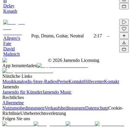
in
Delay
Kosash
Pop, Drums, Guitar, Neutral
2:17
-
Allegro's
Fate
David
Malinich
©
2026
Jamendo Licensing
App herunterladen
Nützliche Links
Musikkatalog
In-Store-Radios
Preise
Kontakt
Hilfecenter
Kontakt
Jamendo
Jamendo für Künstler
Jamendo Music
Rechtliches
Allgemeine
Nutzungsbedingungen
Verkaufsbedingungen
Datenschutz
Cookie-
Richtlinie
Urheberrechtsverletzung
Folgen Sie uns