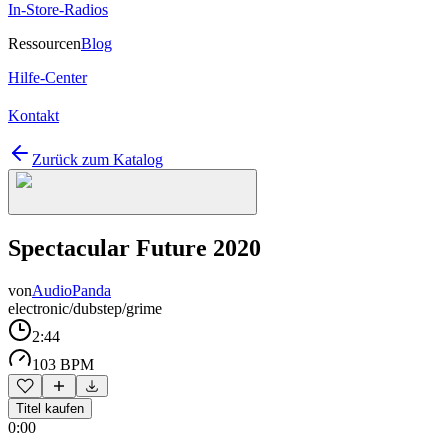
In-Store-Radios
Ressourcen
Blog
Hilfe-Center
Kontakt
Zurück zum Katalog
Spectacular Future 2020
von
AudioPanda
electronic/dubstep/grime
2:44
103 BPM
Titel kaufen
0:00