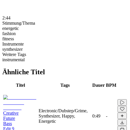
2:44
Stimmung/Thema
energetic
fashion
fitness
Instrumente
synthesizer
Weitere Tags
instrumental
Ähnliche Titel
Titel
Tags
Dauer
BPM
Electronic/Dubstep/Grime,
Creative
Synthesizer, Happy,
0:49
-
Future
Energetic
Bass
Edit 9