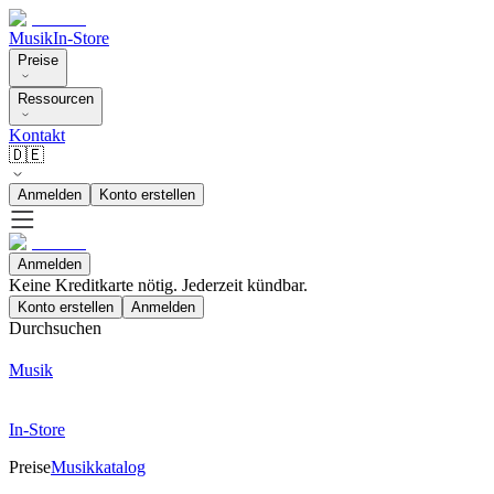
Musik
In-Store
Preise
Ressourcen
Kontakt
🇩🇪
Anmelden
Konto erstellen
Anmelden
Keine Kreditkarte nötig. Jederzeit kündbar.
Konto erstellen
Anmelden
Durchsuchen
Musik
In-Store
Preise
Musikkatalog