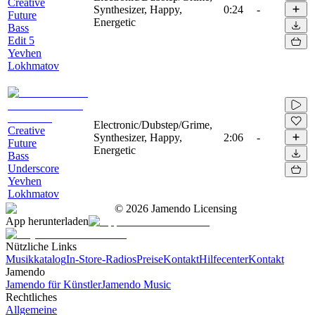
Creative
Synthesizer, Happy,
0:24
-
Future
Energetic
Bass
Edit 5
Yevhen
Lokhmatov
Electronic/Dubstep/Grime,
Creative
Synthesizer, Happy,
2:06
-
Future
Energetic
Bass
Underscore
Yevhen
Lokhmatov
©
2026
Jamendo Licensing
App herunterladen
Nützliche Links
Musikkatalog
In-Store-Radios
Preise
Kontakt
Hilfecenter
Kontakt
Jamendo
Jamendo für Künstler
Jamendo Music
Rechtliches
Allgemeine