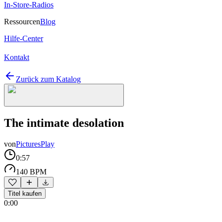
In-Store-Radios
Ressourcen
Blog
Hilfe-Center
Kontakt
Zurück zum Katalog
The intimate desolation
von
PicturesPlay
0:57
140 BPM
Titel kaufen
0:00