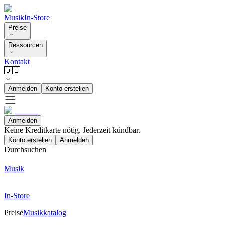
Musik
In-Store
Preise
Ressourcen
Kontakt
🇩🇪
Anmelden
Konto erstellen
Anmelden
Keine Kreditkarte nötig. Jederzeit kündbar.
Konto erstellen
Anmelden
Durchsuchen
Musik
In-Store
Preise
Musikkatalog