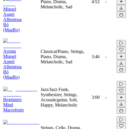
Piano, Drama,
4:52
-
Melancholic, Sad
Miguel
Angel
Albentosa
Bó
(MaaBo)
Aroma
Classical/Piano, Strings,
Miguel
Piano, Drama,
3:46
-
Angel
Melancholic, Sad
Albentosa
Bó
(MaaBo)
Jazz/Jazz Funk,
Synthesizer, Strings,
3:00
-
Beginners
Acousticguitar, Soft,
Mind
Happy, Melancholic
Macroform
Strings, Cello, Drama,