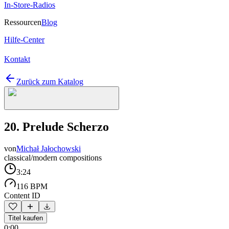
In-Store-Radios
Ressourcen
Blog
Hilfe-Center
Kontakt
Zurück zum Katalog
20. Prelude Scherzo
von
Michał Jałochowski
classical/modern compositions
3:24
116 BPM
Content ID
Titel kaufen
0:00