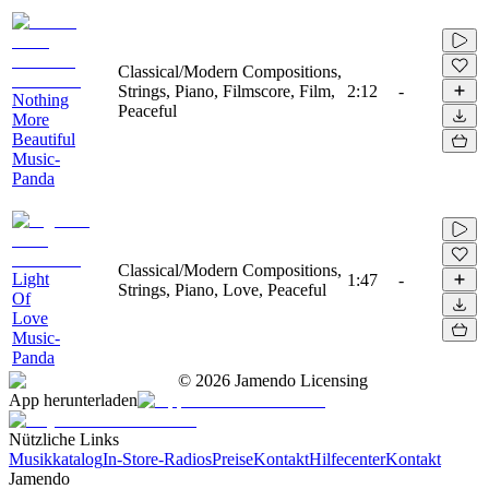
Classical/Modern Compositions,
Strings, Piano, Filmscore, Film,
2:12
-
Nothing
Peaceful
More
Beautiful
Music-
Panda
Classical/Modern Compositions,
Light
1:47
-
Strings, Piano, Love, Peaceful
Of
Love
Music-
Panda
©
2026
Jamendo Licensing
App herunterladen
Nützliche Links
Musikkatalog
In-Store-Radios
Preise
Kontakt
Hilfecenter
Kontakt
Jamendo