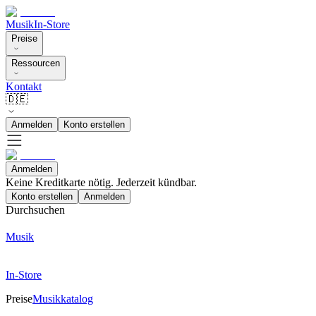
Musik
In-Store
Preise
Ressourcen
Kontakt
🇩🇪
Anmelden
Konto erstellen
Anmelden
Keine Kreditkarte nötig. Jederzeit kündbar.
Konto erstellen
Anmelden
Durchsuchen
Musik
In-Store
Preise
Musikkatalog