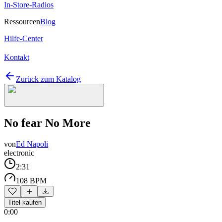
In-Store-Radios
Ressourcen
Blog
Hilfe-Center
Kontakt
Zurück zum Katalog
No fear No More
von
Ed Napoli
electronic
2:31
108 BPM
Titel kaufen
0:00