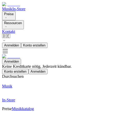
Musik
In-Store
Preise
Ressourcen
Kontakt
🇩🇪
Anmelden
Konto erstellen
Anmelden
Keine Kreditkarte nötig. Jederzeit kündbar.
Konto erstellen
Anmelden
Durchsuchen
Musik
In-Store
Preise
Musikkatalog