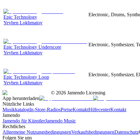
Electronic, Drums, Synthe
Epic Technology
Yevhen Lokhmatov
Electronic, Synthesizer, 
Epic Technology Underscore
Yevhen Lokhmatov
Electronic, Synthesizer, 
Epic Technology Loop
Yevhen Lokhmatov
©
2026
Jamendo Licensing
App herunterladen
Nützliche Links
Musikkatalog
In-Store-Radios
Preise
Kontakt
Hilfecenter
Kontakt
Jamendo
Jamendo für Künstler
Jamendo Music
Rechtliches
Allgemeine Nutzungsbedingungen
Verkaufsbedingungen
Datenschutz
Folgen Sie uns