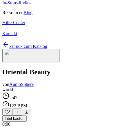
In-Store-Radios
Ressourcen
Blog
Hilfe-Center
Kontakt
Zurück zum Katalog
Oriental Beauty
von
AudioSphere
world
2:47
122 BPM
Titel kaufen
0:00