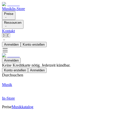
Musik
In-Store
Preise
Ressourcen
Kontakt
🇩🇪
Anmelden
Konto erstellen
Anmelden
Keine Kreditkarte nötig. Jederzeit kündbar.
Konto erstellen
Anmelden
Durchsuchen
Musik
In-Store
Preise
Musikkatalog