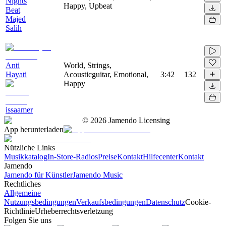
Nights
Happy, Upbeat
Beat
Majed
Salih
Anti
World, Strings,
Hayati
Acousticguitar, Emotional,
3:42
132
Happy
issaamer
©
2026
Jamendo Licensing
App herunterladen
Nützliche Links
Musikkatalog
In-Store-Radios
Preise
Kontakt
Hilfecenter
Kontakt
Jamendo
Jamendo für Künstler
Jamendo Music
Rechtliches
Allgemeine
Nutzungsbedingungen
Verkaufsbedingungen
Datenschutz
Cookie-
Richtlinie
Urheberrechtsverletzung
Folgen Sie uns