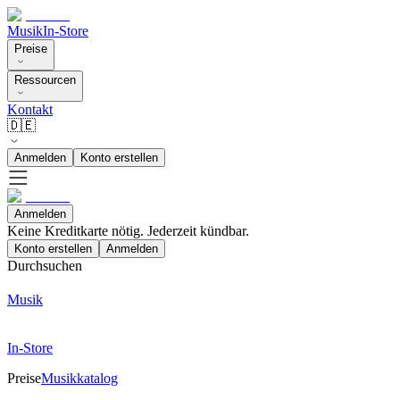
Musik
In-Store
Preise
Ressourcen
Kontakt
🇩🇪
Anmelden
Konto erstellen
Anmelden
Keine Kreditkarte nötig. Jederzeit kündbar.
Konto erstellen
Anmelden
Durchsuchen
Musik
In-Store
Preise
Musikkatalog