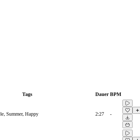
Tags
Dauer
BPM
lele, Summer, Happy
2:27
-