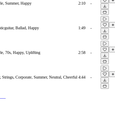
lele, Summer, Happy
2:10
-
ticguitar, Ballad, Happy
1:49
-
le, 70s, Happy, Uplifting
2:58
-
, Strings, Corporate, Summer, Neutral, Cheerful
4:44
-