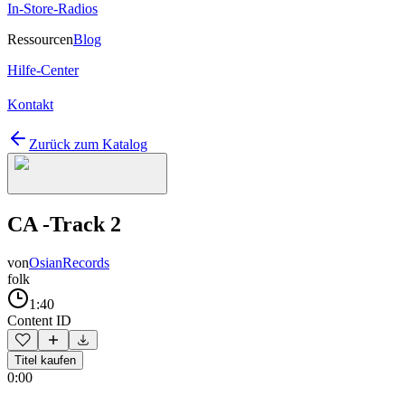
In-Store-Radios
Ressourcen
Blog
Hilfe-Center
Kontakt
Zurück zum Katalog
CA -Track 2
von
OsianRecords
folk
1:40
Content ID
Titel kaufen
0:00