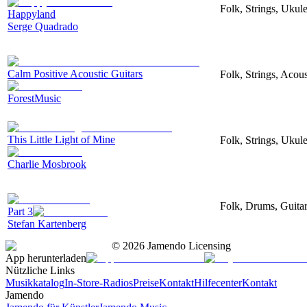
Folk, Strings, Uku
Happyland
Serge Quadrado
Calm Positive Acoustic Guitars
Folk, Strings, Acous
ForestMusic
This Little Light of Mine
Folk, Strings, Ukule
Charlie Mosbrook
Folk, Drums, Guitar
Part 3
Stefan Kartenberg
©
2026
Jamendo Licensing
App herunterladen
Nützliche Links
Musikkatalog
In-Store-Radios
Preise
Kontakt
Hilfecenter
Kontakt
Jamendo