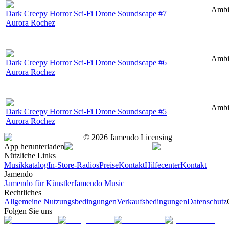
Ambie
Dark Creepy Horror Sci-Fi Drone Soundscape #7
Aurora Rochez
Ambie
Dark Creepy Horror Sci-Fi Drone Soundscape #6
Aurora Rochez
Ambie
Dark Creepy Horror Sci-Fi Drone Soundscape #5
Aurora Rochez
©
2026
Jamendo Licensing
App herunterladen
Nützliche Links
Musikkatalog
In-Store-Radios
Preise
Kontakt
Hilfecenter
Kontakt
Jamendo
Jamendo für Künstler
Jamendo Music
Rechtliches
Allgemeine Nutzungsbedingungen
Verkaufsbedingungen
Datenschutz
Folgen Sie uns