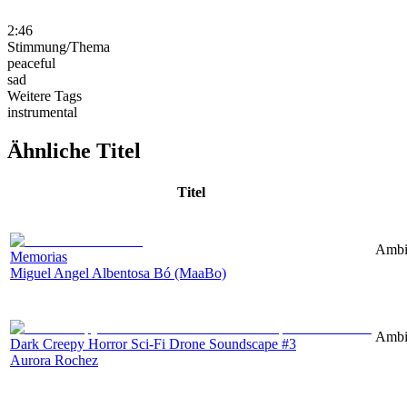
2:46
Stimmung/Thema
peaceful
sad
Weitere Tags
instrumental
Ähnliche Titel
Titel
Ambi
Memorias
Miguel Angel Albentosa Bó (MaaBo)
Ambie
Dark Creepy Horror Sci-Fi Drone Soundscape #3
Aurora Rochez