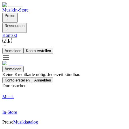
Musik
In-Store
Preise
Ressourcen
Kontakt
🇩🇪
Anmelden
Konto erstellen
Anmelden
Keine Kreditkarte nötig. Jederzeit kündbar.
Konto erstellen
Anmelden
Durchsuchen
Musik
In-Store
Preise
Musikkatalog