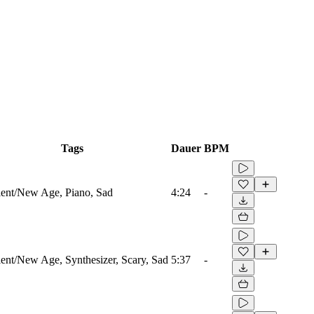
Tags
Dauer
BPM
ent/New Age, Piano, Sad
4:24
-
nt/New Age, Synthesizer, Scary, Sad
5:37
-