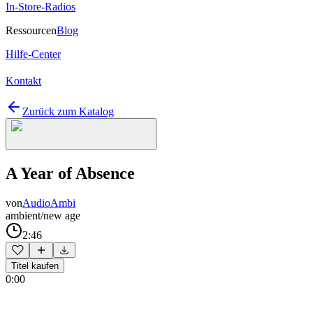
In-Store-Radios
Ressourcen
Blog
Hilfe-Center
Kontakt
Zurück zum Katalog
A Year of Absence
von
AudioAmbi
ambient/new age
2:46
Titel kaufen
0:00