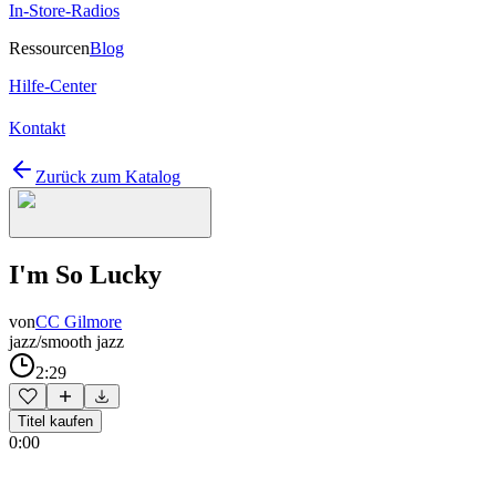
In-Store-Radios
Ressourcen
Blog
Hilfe-Center
Kontakt
Zurück zum Katalog
I'm So Lucky
von
CC Gilmore
jazz/smooth jazz
2:29
Titel kaufen
0:00