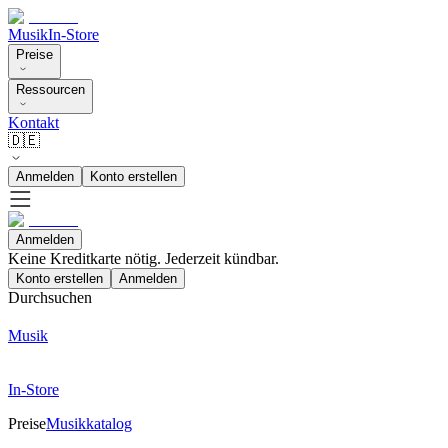
Musik
In-Store
Preise
Ressourcen
Kontakt
🇩🇪
Anmelden
Konto erstellen
Anmelden
Keine Kreditkarte nötig. Jederzeit kündbar.
Konto erstellen
Anmelden
Durchsuchen
Musik
In-Store
Preise
Musikkatalog