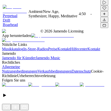
Ambient/New Age,
4:50
-
Perpetual
Synthesizer, Happy, Meditative
Drift
Boarhead
©
2026
Jamendo Licensing
App herunterladen
Nützliche Links
Musikkatalog
In-Store-Radios
Preise
Kontakt
Hilfecenter
Kontakt
Jamendo
Jamendo für Künstler
Jamendo Music
Rechtliches
Allgemeine
Nutzungsbedingungen
Verkaufsbedingungen
Datenschutz
Cookie-
Richtlinie
Urheberrechtsverletzung
Folgen Sie uns