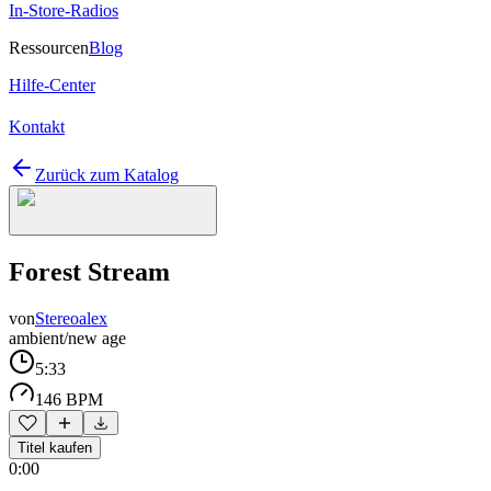
In-Store-Radios
Ressourcen
Blog
Hilfe-Center
Kontakt
Zurück zum Katalog
Forest Stream
von
Stereoalex
ambient/new age
5:33
146 BPM
Titel kaufen
0:00