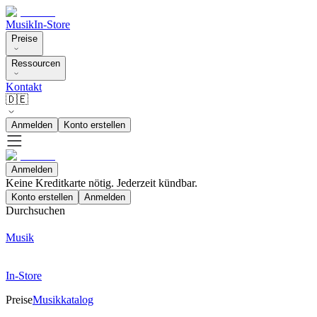
Musik
In-Store
Preise
Ressourcen
Kontakt
🇩🇪
Anmelden
Konto erstellen
Anmelden
Keine Kreditkarte nötig. Jederzeit kündbar.
Konto erstellen
Anmelden
Durchsuchen
Musik
In-Store
Preise
Musikkatalog