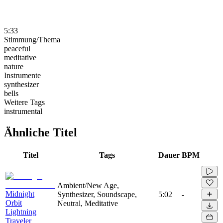
5:33
Stimmung/Thema
peaceful
meditative
nature
Instrumente
synthesizer
bells
Weitere Tags
instrumental
Ähnliche Titel
Titel
Tags
Dauer
BPM
Ambient/New Age,
Midnight
Synthesizer, Soundscape,
5:02
-
Orbit
Neutral, Meditative
Lightning
Traveler