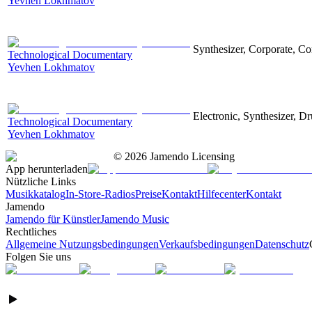
Yevhen Lokhmatov
Synthesizer, Corporate, Co
Technological Documentary
Yevhen Lokhmatov
Electronic, Synthesizer, D
Technological Documentary
Yevhen Lokhmatov
©
2026
Jamendo Licensing
App herunterladen
Nützliche Links
Musikkatalog
In-Store-Radios
Preise
Kontakt
Hilfecenter
Kontakt
Jamendo
Jamendo für Künstler
Jamendo Music
Rechtliches
Allgemeine Nutzungsbedingungen
Verkaufsbedingungen
Datenschutz
Folgen Sie uns