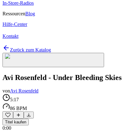
In-Store-Radios
Ressourcen
Blog
Hilfe-Center
Kontakt
Zurück zum Katalog
Avi Rosenfeld - Under Bleeding Skies
von
Avi Rosenfeld
5:17
86 BPM
Titel kaufen
0:00