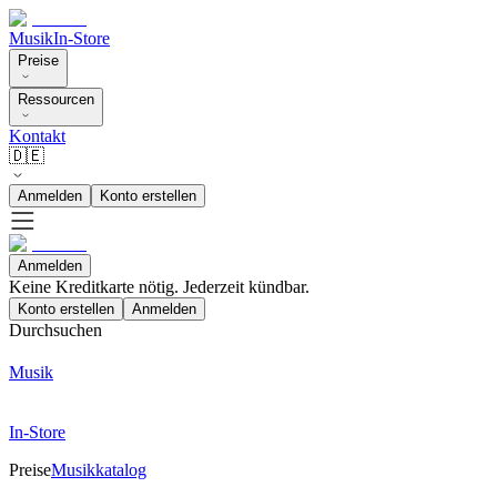
Musik
In-Store
Preise
Ressourcen
Kontakt
🇩🇪
Anmelden
Konto erstellen
Anmelden
Keine Kreditkarte nötig. Jederzeit kündbar.
Konto erstellen
Anmelden
Durchsuchen
Musik
In-Store
Preise
Musikkatalog