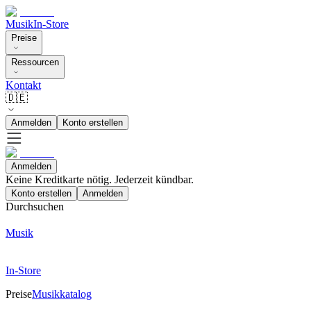
Musik
In-Store
Preise
Ressourcen
Kontakt
🇩🇪
Anmelden
Konto erstellen
Anmelden
Keine Kreditkarte nötig. Jederzeit kündbar.
Konto erstellen
Anmelden
Durchsuchen
Musik
In-Store
Preise
Musikkatalog