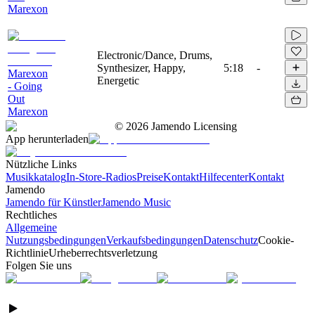
Marexon
Electronic/Dance, Drums,
Synthesizer, Happy,
5:18
-
Marexon
Energetic
- Going
Out
Marexon
©
2026
Jamendo Licensing
App herunterladen
Nützliche Links
Musikkatalog
In-Store-Radios
Preise
Kontakt
Hilfecenter
Kontakt
Jamendo
Jamendo für Künstler
Jamendo Music
Rechtliches
Allgemeine
Nutzungsbedingungen
Verkaufsbedingungen
Datenschutz
Cookie-
Richtlinie
Urheberrechtsverletzung
Folgen Sie uns