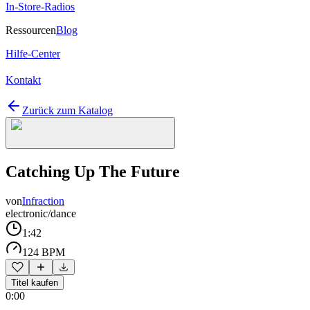
In-Store-Radios
Ressourcen
Blog
Hilfe-Center
Kontakt
Zurück zum Katalog
Catching Up The Future
von
Infraction
electronic/dance
1:42
124 BPM
Titel kaufen
0:00