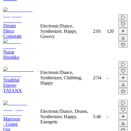
Dream
Electronic/Dance,
Disco
Synthesizer, Happy,
2:01
120
Corporate
Groovy
Nazar
Hrushko
Electronic/Dance,
Synthesizer, Clubbing,
2:54
-
Youthful
Happy
Energy
TATANX
Electronic/Dance, Drums,
Synthesizer, Happy,
5:46
-
Marexon
Energetic
- Going
Out