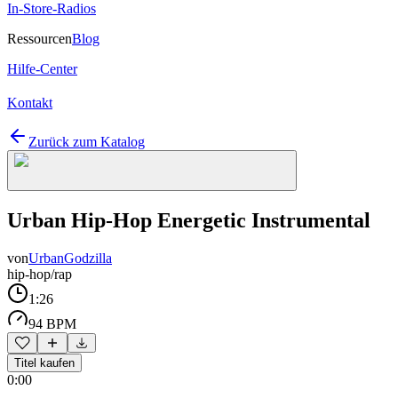
In-Store-Radios
Ressourcen
Blog
Hilfe-Center
Kontakt
Zurück zum Katalog
Urban Hip-Hop Energetic Instrumental
von
UrbanGodzilla
hip-hop/rap
1:26
94 BPM
Titel kaufen
0:00