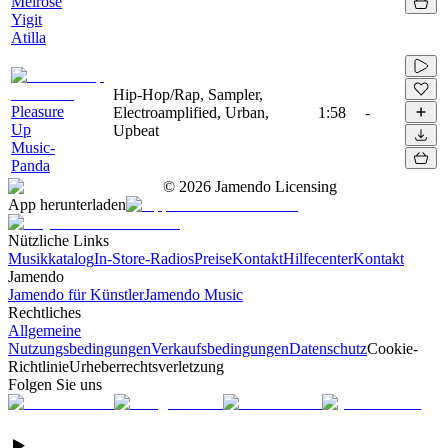
Melrose
Yigit
Atilla
Hip-Hop/Rap, Sampler,
Pleasure
Electroamplified, Urban,
1:58
-
Up
Upbeat
Music-
Panda
©
2026
Jamendo Licensing
App herunterladen
Nützliche Links
Musikkatalog
In-Store-Radios
Preise
Kontakt
Hilfecenter
Kontakt
Jamendo
Jamendo für Künstler
Jamendo Music
Rechtliches
Allgemeine
Nutzungsbedingungen
Verkaufsbedingungen
Datenschutz
Cookie-
Richtlinie
Urheberrechtsverletzung
Folgen Sie uns