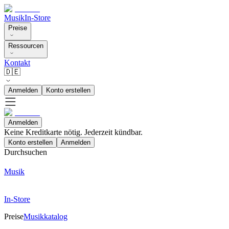
Musik
In-Store
Preise
Ressourcen
Kontakt
🇩🇪
Anmelden
Konto erstellen
Anmelden
Keine Kreditkarte nötig. Jederzeit kündbar.
Konto erstellen
Anmelden
Durchsuchen
Musik
In-Store
Preise
Musikkatalog