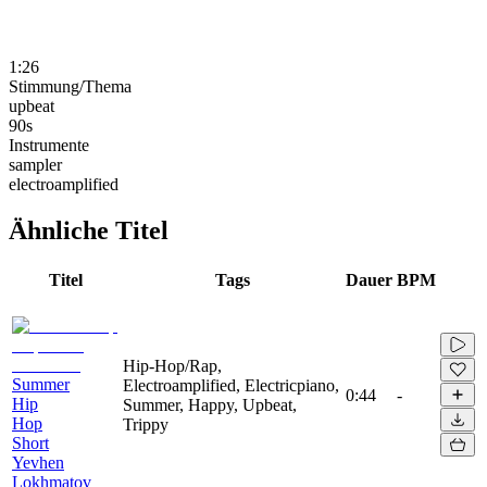
1:26
Stimmung/Thema
upbeat
90s
Instrumente
sampler
electroamplified
Ähnliche Titel
Titel
Tags
Dauer
BPM
Hip-Hop/Rap,
Summer
Electroamplified, Electricpiano,
0:44
-
Hip
Summer, Happy, Upbeat,
Hop
Trippy
Short
Yevhen
Lokhmatov