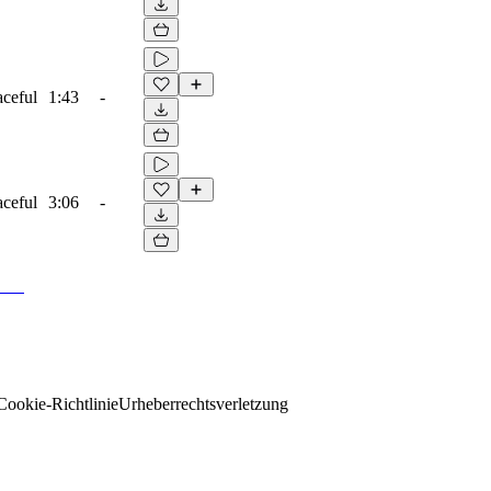
aceful
1:43
-
aceful
3:06
-
Cookie-Richtlinie
Urheberrechtsverletzung