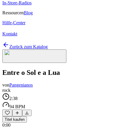
In-Store-Radios
Ressourcen
Blog
Hilfe-Center
Kontakt
Zurück zum Katalog
Entre o Sol e a Lua
von
Pangenianos
rock
2:38
94 BPM
Titel kaufen
0:00