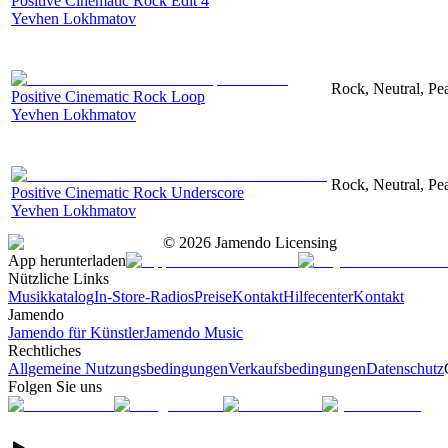
Positive Cinematic Rock Edit 4
Yevhen Lokhmatov
Rock, Neutral, Pe
Positive Cinematic Rock Loop
Yevhen Lokhmatov
Rock, Neutral, Pe
Positive Cinematic Rock Underscore
Yevhen Lokhmatov
©
2026
Jamendo Licensing
App herunterladen
Nützliche Links
Musikkatalog
In-Store-Radios
Preise
Kontakt
Hilfecenter
Kontakt
Jamendo
Jamendo für Künstler
Jamendo Music
Rechtliches
Allgemeine Nutzungsbedingungen
Verkaufsbedingungen
Datenschutz
Folgen Sie uns