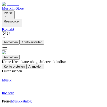
Musik
In-Store
Preise
Ressourcen
Kontakt
🇩🇪
Anmelden
Konto erstellen
Anmelden
Keine Kreditkarte nötig. Jederzeit kündbar.
Konto erstellen
Anmelden
Durchsuchen
Musik
In-Store
Preise
Musikkatalog