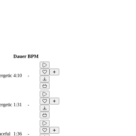
Dauer
BPM
ergetic
4:10
-
ergetic
1:31
-
aceful
1:36
-