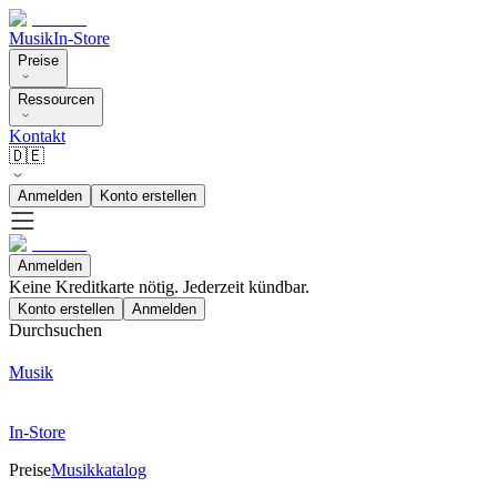
Musik
In-Store
Preise
Ressourcen
Kontakt
🇩🇪
Anmelden
Konto erstellen
Anmelden
Keine Kreditkarte nötig. Jederzeit kündbar.
Konto erstellen
Anmelden
Durchsuchen
Musik
In-Store
Preise
Musikkatalog