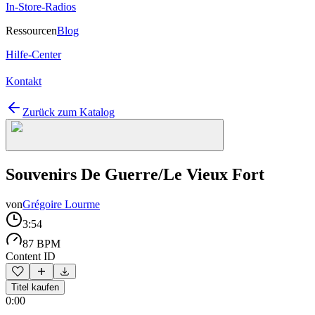
In-Store-Radios
Ressourcen
Blog
Hilfe-Center
Kontakt
Zurück zum Katalog
Souvenirs De Guerre/Le Vieux Fort
von
Grégoire Lourme
3:54
87 BPM
Content ID
Titel kaufen
0:00