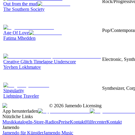
Rock/Progressive
Out from the mud
The Southern Society
Pop/Contemporary
Age Of Love
Fatima Mhedden
Electronic, Synth
Creative Glitch Timelapse Underscore
Yevhen Lokhmatov
Synthesizer, Corp
Singularity
Lightning Traveler
©
2026
Jamendo Licensing
App herunterladen
Nützliche Links
Musikkatalog
In-Store-Radios
Preise
Kontakt
Hilfecenter
Kontakt
Jamendo
Jamendo für Künstler
Jamendo Music