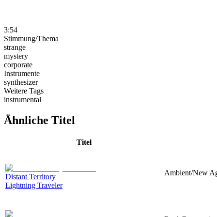
3:54
Stimmung/Thema
strange
mystery
corporate
Instrumente
synthesizer
Weitere Tags
instrumental
Ähnliche Titel
Titel
Ambient/New Age,
Distant Territory
Lightning Traveler