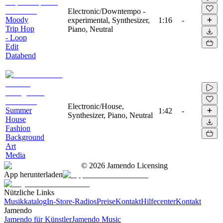
Electronic/Downtempo -
Moody
experimental, Synthesizer,
1:16
-
Trip Hop
Piano, Neutral
- Loop
Edit
Databend
Electronic/House,
Summer
1:42
-
Synthesizer, Piano, Neutral
House
Fashion
Background
Art
Media
©
2026
Jamendo Licensing
App herunterladen
Nützliche Links
Musikkatalog
In-Store-Radios
Preise
Kontakt
Hilfecenter
Kontakt
Jamendo
Jamendo für Künstler
Jamendo Music