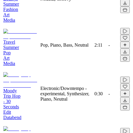
Summer
Fashion
Art
Media
Travel
Pop, Piano, Bass, Neutral
2:11
-
Summer
Pop
Art
Media
Electronic/Downtempo -
Moody
experimental, Synthesizer,
0:30
-
Trip Hop
Piano, Neutral
- 30
Seconds
Edit
Databend