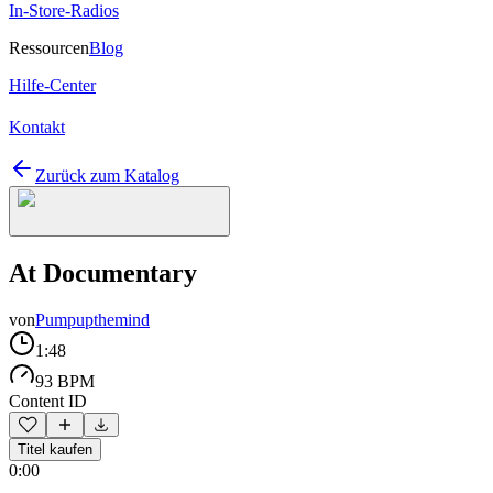
In-Store-Radios
Ressourcen
Blog
Hilfe-Center
Kontakt
Zurück zum Katalog
At Documentary
von
Pumpupthemind
1:48
93 BPM
Content ID
Titel kaufen
0:00