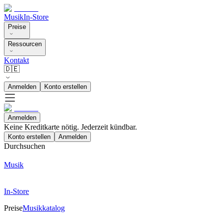
Musik
In-Store
Preise
Ressourcen
Kontakt
🇩🇪
Anmelden
Konto erstellen
Anmelden
Keine Kreditkarte nötig. Jederzeit kündbar.
Konto erstellen
Anmelden
Durchsuchen
Musik
In-Store
Preise
Musikkatalog