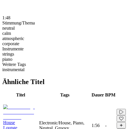
1:48
Stimmung/Thema
neutral
calm
atmospheric
corporate
Instrumente
strings
piano
Weitere Tags
instrumental
Ähnliche Titel
Titel
Tags
Dauer
BPM
House
Electronic/House, Piano,
1:56
-
Lounge
Neutral, Groovy