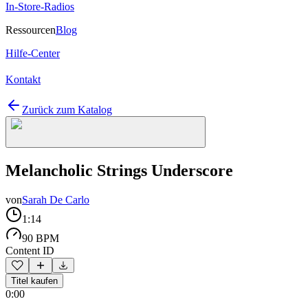
In-Store-Radios
Ressourcen
Blog
Hilfe-Center
Kontakt
Zurück zum Katalog
Melancholic Strings Underscore
von
Sarah De Carlo
1:14
90 BPM
Content ID
Titel kaufen
0:00