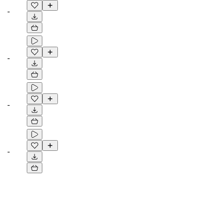
-
-
-
-