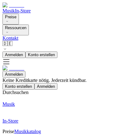
Musik
In-Store
Preise
Ressourcen
Kontakt
🇩🇪
Anmelden
Konto erstellen
Anmelden
Keine Kreditkarte nötig. Jederzeit kündbar.
Konto erstellen
Anmelden
Durchsuchen
Musik
In-Store
Preise
Musikkatalog