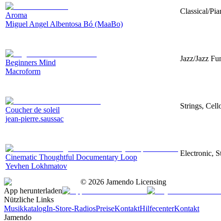
Classical/Pi
Aroma
Miguel Angel Albentosa Bó (MaaBo)
Jazz/Jazz Fun
Beginners Mind
Macroform
Strings, Cel
Coucher de soleil
jean-pierre.saussac
Electronic, 
Cinematic Thoughtful Documentary Loop
Yevhen Lokhmatov
©
2026
Jamendo Licensing
App herunterladen
Nützliche Links
Musikkatalog
In-Store-Radios
Preise
Kontakt
Hilfecenter
Kontakt
Jamendo