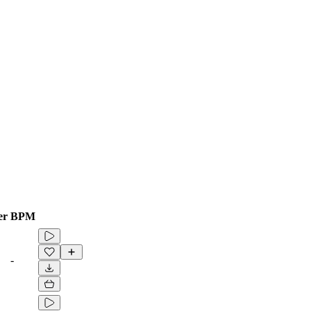
er
BPM
-