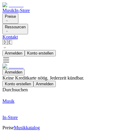
Musik
In-Store
Preise
Ressourcen
Kontakt
🇩🇪
Anmelden
Konto erstellen
Anmelden
Keine Kreditkarte nötig. Jederzeit kündbar.
Konto erstellen
Anmelden
Durchsuchen
Musik
In-Store
Preise
Musikkatalog