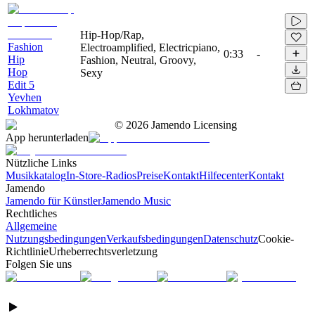
Hip-Hop/Rap,
Fashion
Electroamplified, Electricpiano,
0:33
-
Hip
Fashion, Neutral, Groovy,
Hop
Sexy
Edit 5
Yevhen
Lokhmatov
©
2026
Jamendo Licensing
App herunterladen
Nützliche Links
Musikkatalog
In-Store-Radios
Preise
Kontakt
Hilfecenter
Kontakt
Jamendo
Jamendo für Künstler
Jamendo Music
Rechtliches
Allgemeine
Nutzungsbedingungen
Verkaufsbedingungen
Datenschutz
Cookie-
Richtlinie
Urheberrechtsverletzung
Folgen Sie uns