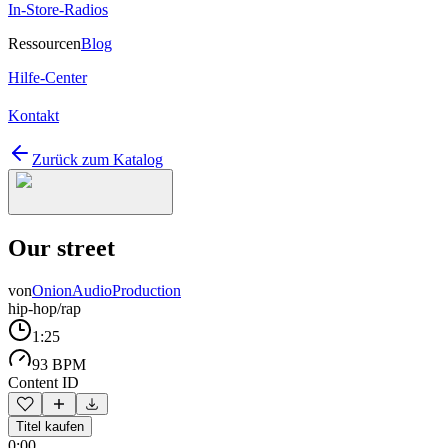
In-Store-Radios
Ressourcen
Blog
Hilfe-Center
Kontakt
Zurück zum Katalog
Our street
von
OnionAudioProduction
hip-hop/rap
1:25
93 BPM
Content ID
Titel kaufen
0:00