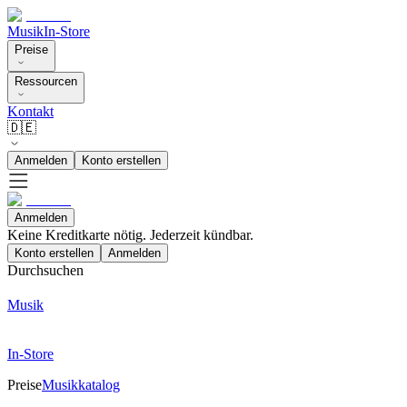
Musik
In-Store
Preise
Ressourcen
Kontakt
🇩🇪
Anmelden
Konto erstellen
Anmelden
Keine Kreditkarte nötig. Jederzeit kündbar.
Konto erstellen
Anmelden
Durchsuchen
Musik
In-Store
Preise
Musikkatalog