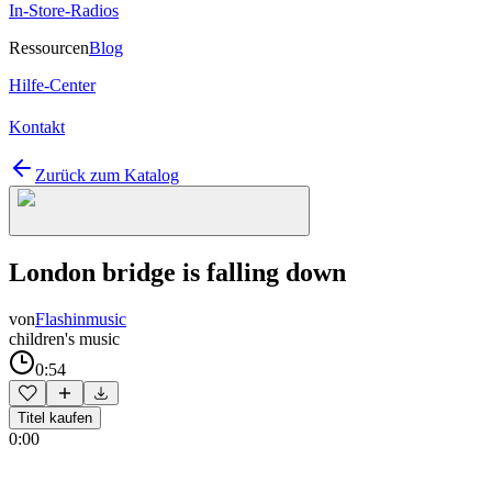
In-Store-Radios
Ressourcen
Blog
Hilfe-Center
Kontakt
Zurück zum Katalog
London bridge is falling down
von
Flashinmusic
children's music
0:54
Titel kaufen
0:00