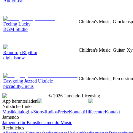
AudioLeaf
Children's Music, Glockensp
Feeling Lucky
BGM Studio
Children's Music, Guitar, X
Raindrop Rhythm
digitalsnow
Children's Music, Percussio
Easygoing Jazzed Ukulele
piccadillyCircus
©
2026
Jamendo Licensing
App herunterladen
Nützliche Links
Musikkatalog
In-Store-Radios
Preise
Kontakt
Hilfecenter
Kontakt
Jamendo
Jamendo für Künstler
Jamendo Music
Rechtliches