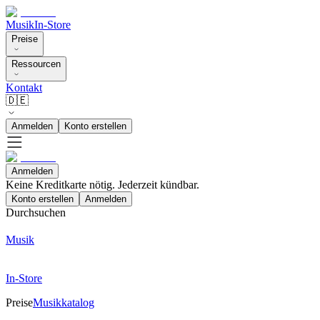
Musik
In-Store
Preise
Ressourcen
Kontakt
🇩🇪
Anmelden
Konto erstellen
Anmelden
Keine Kreditkarte nötig. Jederzeit kündbar.
Konto erstellen
Anmelden
Durchsuchen
Musik
In-Store
Preise
Musikkatalog