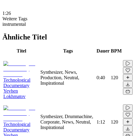
1:26
Weitere Tags
instrumental
Ähnliche Titel
Titel
Tags
Dauer
BPM
Synthesizer, News,
Production, Neutral,
0:40
120
Technological
Inspirational
Documentary
Yevhen
Lokhmatov
Synthesizer, Drummachine,
Corporate, News, Neutral,
1:12
120
Technological
Inspirational
Documentary
Yevhen