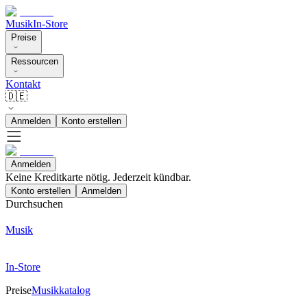
Musik
In-Store
Preise
Ressourcen
Kontakt
🇩🇪
Anmelden
Konto erstellen
Anmelden
Keine Kreditkarte nötig. Jederzeit kündbar.
Konto erstellen
Anmelden
Durchsuchen
Musik
In-Store
Preise
Musikkatalog