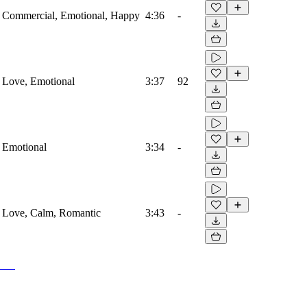
s, Commercial, Emotional, Happy
4:36
-
, Love, Emotional
3:37
92
, Emotional
3:34
-
s, Love, Calm, Romantic
3:43
-