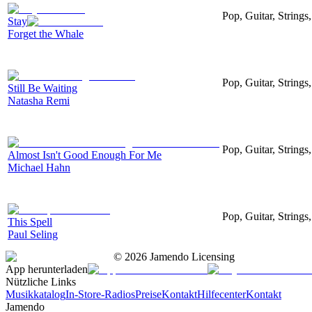
Pop, Guitar, String
Stay
Forget the Whale
Pop, Guitar, Strings
Still Be Waiting
Natasha Remi
Pop, Guitar, Strings
Almost Isn't Good Enough For Me
Michael Hahn
Pop, Guitar, String
This Spell
Paul Seling
©
2026
Jamendo Licensing
App herunterladen
Nützliche Links
Musikkatalog
In-Store-Radios
Preise
Kontakt
Hilfecenter
Kontakt
Jamendo