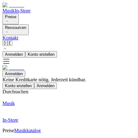
Musik
In-Store
Preise
Ressourcen
Kontakt
🇩🇪
Anmelden
Konto erstellen
Anmelden
Keine Kreditkarte nötig. Jederzeit kündbar.
Konto erstellen
Anmelden
Durchsuchen
Musik
In-Store
Preise
Musikkatalog