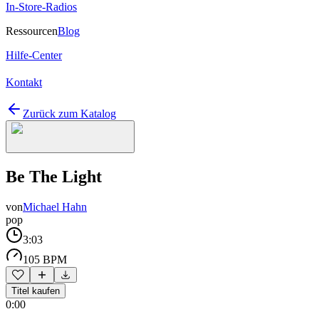
In-Store-Radios
Ressourcen
Blog
Hilfe-Center
Kontakt
Zurück zum Katalog
Be The Light
von
Michael Hahn
pop
3:03
105 BPM
Titel kaufen
0:00