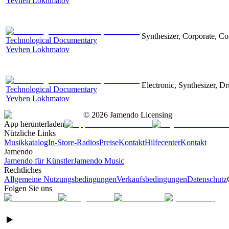
Yevhen Lokhmatov
Synthesizer, Corporate, Co
Technological Documentary
Yevhen Lokhmatov
Electronic, Synthesizer, D
Technological Documentary
Yevhen Lokhmatov
©
2026
Jamendo Licensing
App herunterladen
Nützliche Links
Musikkatalog
In-Store-Radios
Preise
Kontakt
Hilfecenter
Kontakt
Jamendo
Jamendo für Künstler
Jamendo Music
Rechtliches
Allgemeine Nutzungsbedingungen
Verkaufsbedingungen
Datenschutz
Folgen Sie uns