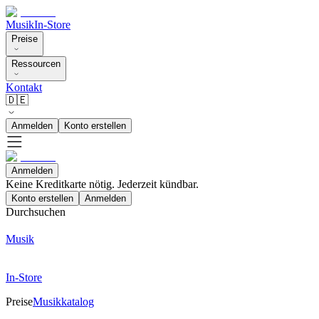
Musik
In-Store
Preise
Ressourcen
Kontakt
🇩🇪
Anmelden
Konto erstellen
Anmelden
Keine Kreditkarte nötig. Jederzeit kündbar.
Konto erstellen
Anmelden
Durchsuchen
Musik
In-Store
Preise
Musikkatalog