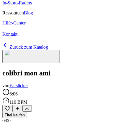
In-Store-Radios
Ressourcen
Blog
Hilfe-Center
Kontakt
Zurück zum Katalog
colibri mon ami
von
Earslicker
6:06
110 BPM
Titel kaufen
0:00