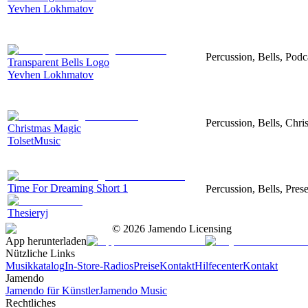
Yevhen Lokhmatov
Percussion, Bells, Po
Transparent Bells Logo
Yevhen Lokhmatov
Percussion, Bells, Chri
Christmas Magic
TolsetMusic
Time For Dreaming Short 1
Percussion, Bells, Pres
Thesieryj
©
2026
Jamendo Licensing
App herunterladen
Nützliche Links
Musikkatalog
In-Store-Radios
Preise
Kontakt
Hilfecenter
Kontakt
Jamendo
Jamendo für Künstler
Jamendo Music
Rechtliches