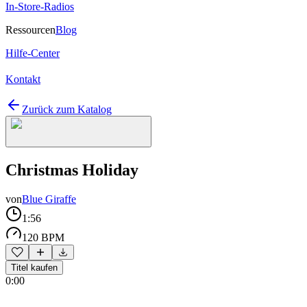
In-Store-Radios
Ressourcen
Blog
Hilfe-Center
Kontakt
Zurück zum Katalog
Christmas Holiday
von
Blue Giraffe
1:56
120 BPM
Titel kaufen
0:00