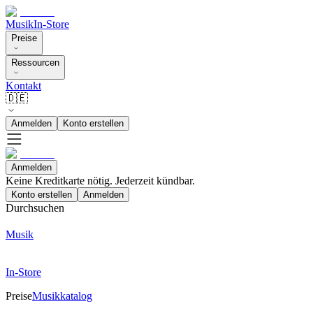
Musik
In-Store
Preise
Ressourcen
Kontakt
🇩🇪
Anmelden
Konto erstellen
Anmelden
Keine Kreditkarte nötig. Jederzeit kündbar.
Konto erstellen
Anmelden
Durchsuchen
Musik
In-Store
Preise
Musikkatalog