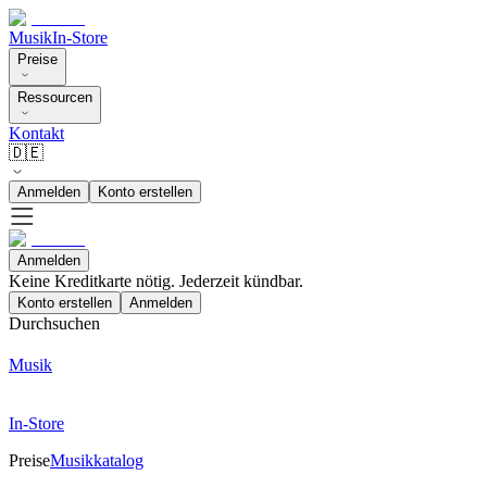
Musik
In-Store
Preise
Ressourcen
Kontakt
🇩🇪
Anmelden
Konto erstellen
Anmelden
Keine Kreditkarte nötig. Jederzeit kündbar.
Konto erstellen
Anmelden
Durchsuchen
Musik
In-Store
Preise
Musikkatalog