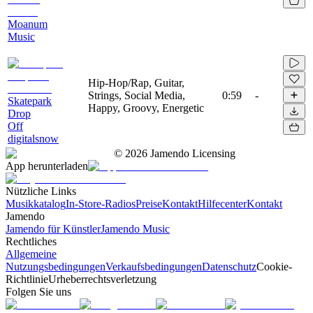
Moanum
Music
Hip-Hop/Rap, Guitar,
Strings, Social Media,
0:59
-
Skatepark
Happy, Groovy, Energetic
Drop
Off
digitalsnow
©
2026
Jamendo Licensing
App herunterladen
Nützliche Links
Musikkatalog
In-Store-Radios
Preise
Kontakt
Hilfecenter
Kontakt
Jamendo
Jamendo für Künstler
Jamendo Music
Rechtliches
Allgemeine
Nutzungsbedingungen
Verkaufsbedingungen
Datenschutz
Cookie-
Richtlinie
Urheberrechtsverletzung
Folgen Sie uns