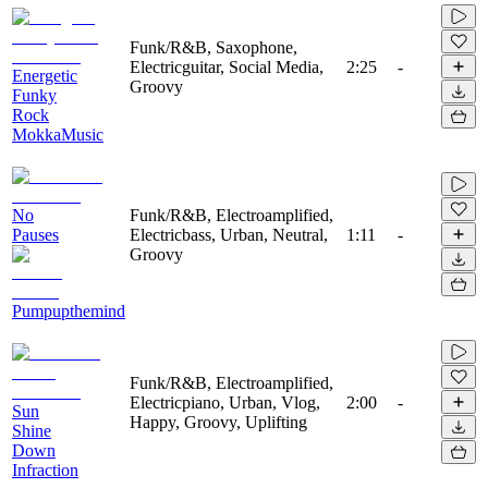
Funk/R&B, Saxophone,
Electricguitar, Social Media,
2:25
-
Energetic
Groovy
Funky
Rock
MokkaMusic
No
Funk/R&B, Electroamplified,
Pauses
Electricbass, Urban, Neutral,
1:11
-
Groovy
Pumpupthemind
Funk/R&B, Electroamplified,
Electricpiano, Urban, Vlog,
2:00
-
Sun
Happy, Groovy, Uplifting
Shine
Down
Infraction