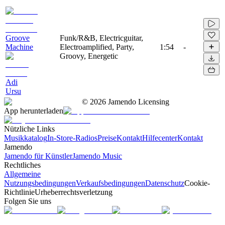
Groove
Funk/R&B, Electricguitar,
Machine
Electroamplified, Party,
1:54
-
Groovy, Energetic
Adi
Ursu
©
2026
Jamendo Licensing
App herunterladen
Nützliche Links
Musikkatalog
In-Store-Radios
Preise
Kontakt
Hilfecenter
Kontakt
Jamendo
Jamendo für Künstler
Jamendo Music
Rechtliches
Allgemeine
Nutzungsbedingungen
Verkaufsbedingungen
Datenschutz
Cookie-
Richtlinie
Urheberrechtsverletzung
Folgen Sie uns