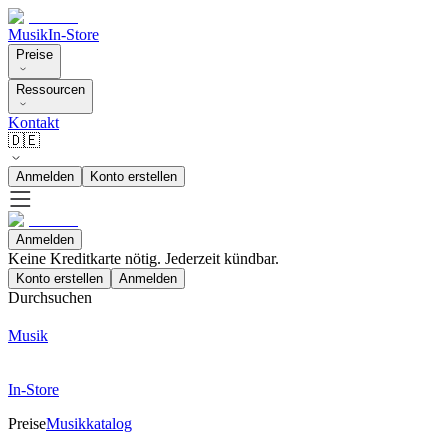
Musik
In-Store
Preise
Ressourcen
Kontakt
🇩🇪
Anmelden
Konto erstellen
Anmelden
Keine Kreditkarte nötig. Jederzeit kündbar.
Konto erstellen
Anmelden
Durchsuchen
Musik
In-Store
Preise
Musikkatalog