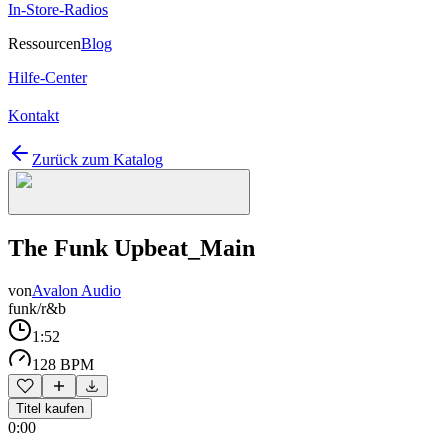
In-Store-Radios
Ressourcen
Blog
Hilfe-Center
Kontakt
Zurück zum Katalog
The Funk Upbeat_Main
von
Avalon Audio
funk/r&b
1:52
128 BPM
Titel kaufen
0:00