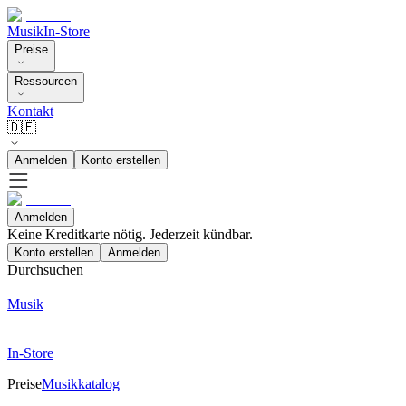
Musik
In-Store
Preise
Ressourcen
Kontakt
🇩🇪
Anmelden
Konto erstellen
Anmelden
Keine Kreditkarte nötig. Jederzeit kündbar.
Konto erstellen
Anmelden
Durchsuchen
Musik
In-Store
Preise
Musikkatalog