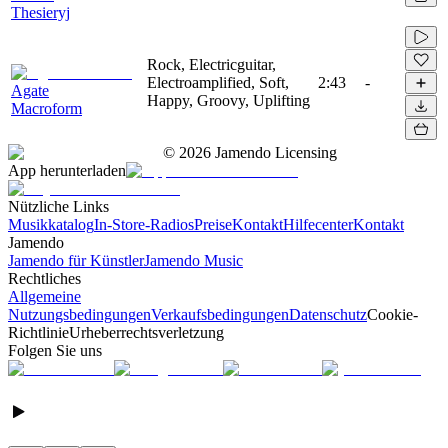
Thesieryj
Rock, Electricguitar,
Electroamplified, Soft,
2:43
-
Agate
Happy, Groovy, Uplifting
Macroform
©
2026
Jamendo Licensing
App herunterladen
Nützliche Links
Musikkatalog
In-Store-Radios
Preise
Kontakt
Hilfecenter
Kontakt
Jamendo
Jamendo für Künstler
Jamendo Music
Rechtliches
Allgemeine
Nutzungsbedingungen
Verkaufsbedingungen
Datenschutz
Cookie-
Richtlinie
Urheberrechtsverletzung
Folgen Sie uns