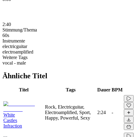
2:40
Stimmung/Thema
60s
Instrumente
electricguitar
electroamplified
Weitere Tags
vocal - male
Ähnliche Titel
Titel
Tags
Dauer
BPM
Rock, Electricguitar,
Electroamplified, Sport,
2:24
-
White
Happy, Powerful, Sexy
Castles
Infraction