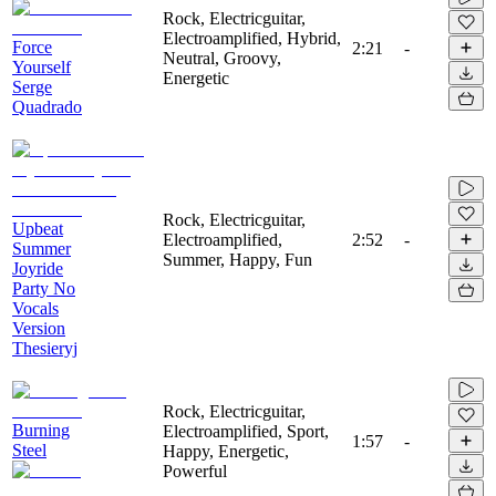
Rock, Electricguitar,
Electroamplified, Hybrid,
Force
2:21
-
Neutral, Groovy,
Yourself
Energetic
Serge
Quadrado
Rock, Electricguitar,
Upbeat
Electroamplified,
2:52
-
Summer
Summer, Happy, Fun
Joyride
Party No
Vocals
Version
Thesieryj
Rock, Electricguitar,
Burning
Electroamplified, Sport,
1:57
-
Steel
Happy, Energetic,
Powerful