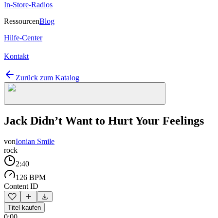
In-Store-Radios
Ressourcen
Blog
Hilfe-Center
Kontakt
Zurück zum Katalog
Jack Didn’t Want to Hurt Your Feelings
von
Ionian Smile
rock
2:40
126 BPM
Content ID
Titel kaufen
0:00