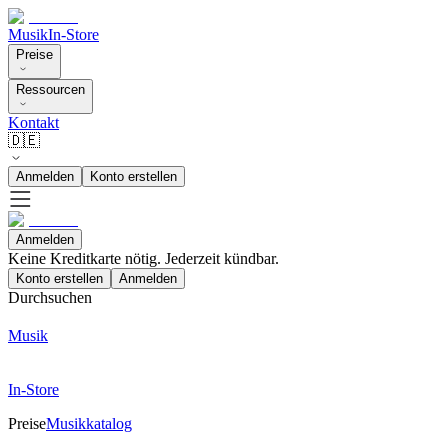
Musik
In-Store
Preise
Ressourcen
Kontakt
🇩🇪
Anmelden
Konto erstellen
Anmelden
Keine Kreditkarte nötig. Jederzeit kündbar.
Konto erstellen
Anmelden
Durchsuchen
Musik
In-Store
Preise
Musikkatalog