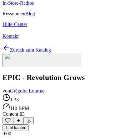
In-Store-Radios
Ressourcen
Blog
Hilfe-Center
Kontakt
Zurück zum Katalog
EPIC - Revolution Grows
von
Grégoire Lourme
1:33
110 BPM
Content ID
Titel kaufen
0:00