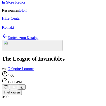
In-Store-Radios
Ressourcen
Blog
Hilfe-Center
Kontakt
Zurück zum Katalog
The League of Invincibles
von
Grégoire Lourme
4:06
127 BPM
Titel kaufen
0:00