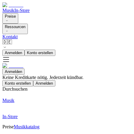
Musik
In-Store
Preise
Ressourcen
Kontakt
🇩🇪
Anmelden
Konto erstellen
Anmelden
Keine Kreditkarte nötig. Jederzeit kündbar.
Konto erstellen
Anmelden
Durchsuchen
Musik
In-Store
Preise
Musikkatalog