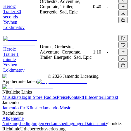
Orchestra, Adventure,
Heroic
Corporate, Trailer,
0:40
-
Trailer 30
Energetic, Sad, Epic
seconds
Yevhen
Lokhmatov
Drums, Orchestra,
Heroic
Adventure, Corporate,
1:10
-
Trailer 1
Trailer, Energetic, Sad, Epic
minute
Yevhen
Lokhmatov
©
2026
Jamendo Licensing
App herunterladen
Nützliche Links
Musikkatalog
In-Store-Radios
Preise
Kontakt
Hilfecenter
Kontakt
Jamendo
Jamendo für Künstler
Jamendo Music
Rechtliches
Allgemeine
Nutzungsbedingungen
Verkaufsbedingungen
Datenschutz
Cookie-
Richtlinie
Urheberrechtsverletzung